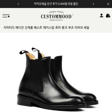
카카오채널 친구 추가 5,000원 쿠폰 할인
모바일 앱 자동 2,000원 할인
리미티드 에디션
신제품
베스트
레이스업
로퍼
몽크
부츠
리퍼브 세일