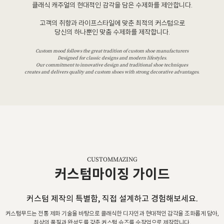
클래식 캐주얼의 현대적인 감각을 담은 수제화를 제안합니다.
고객의 취향과 라이프스타일에 맞춘 최적의 커스텀으로
당신의 하나뿐인 맞춤 수제화를 제작합니다.
Custom mood follows the great tradition of custom shoe manufacturers
Designed for classic designs and modern lifestyles.
Our commitment to innovative design and traditional shoe techniques
creates and delivers quality and custom shoes with strong decorative advantages.
CUSTOMMAZING
커스텀마이징 가이드
커스텀 제작의 특별함, 직접 설계하고 경험해보세요.
커스텀무드는 전통 제화 기술을 바탕으로 클래식한 디자인과 현대적인 감각을 조화롭게 담아,
최상의 품질과 완성도를 갖춘 커스텀 슈즈를 수작업으로 제작합니다.