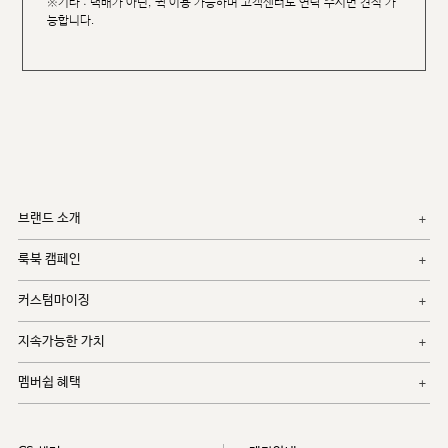
※기타 : 택배가 아닌, 퀵 이용 가능하며 고객센터로 연락 주시면 견적 가
능합니다.
브랜드 소개
룩북 캠페인
커스텀마이징
지속가능한 가치
멤버쉽 혜택