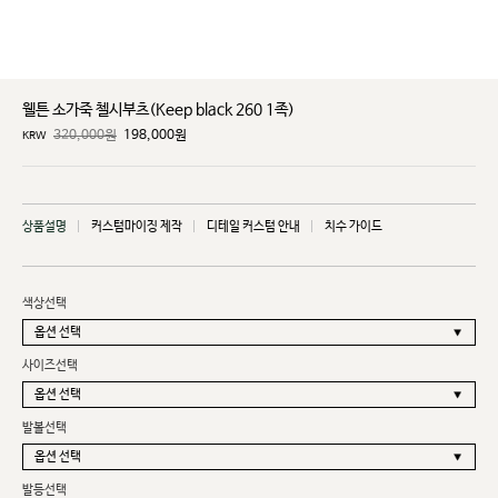
웰튼 소가죽 첼시부츠(Keep black 260 1족)
320,000원
198,000
원
KRW
상품설명
커스텀마이징 제작
디테일 커스텀 안내
치수 가이드
색상선택
사이즈선택
발볼선택
발등선택