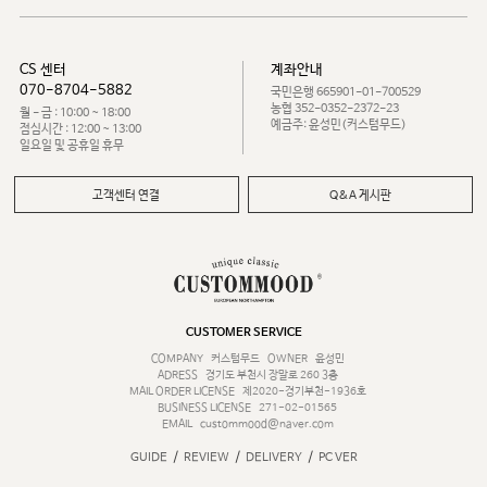
CS 센터
계좌안내
070-8704-5882
국민은행 665901-01-700529
농협 352-0352-2372-23
월 - 금 : 10:00 ~ 18:00
예금주: 윤성민(커스텀무드)
점심시간 : 12:00 ~ 13:00
일요일 및 공휴일 휴무
고객센터 연결
Q&A 게시판
CUSTOMER SERVICE
COMPANY
커스텀무드
OWNER
윤성민
ADRESS
경기도 부천시 장말로 260 3층
MAIL ORDER LICENSE
제2020-경기부천-1936호
BUSINESS LICENSE
271-02-01565
EMAIL
custommood@naver.com
/
/
/
GUIDE
REVIEW
DELIVERY
PC VER