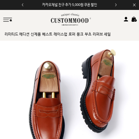
모바일 앱 자동 2,000원 할인
리미티드 에디션
신제품
베스트
레이스업
로퍼
몽크
부츠
리퍼브 세일