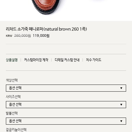
리차드 소가죽 페니로퍼(natural brown 260 1족)
260,000원
119,000
원
KRW
상품설명
커스텀마이징 제작
디테일 커스텀 안내
치수 가이드
색상선택
사이즈선택
발볼선택
겉굽키높이선택