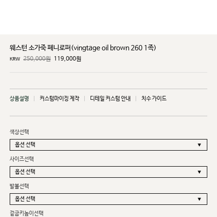
웨스턴 소가죽 페니로퍼(vingtage oil brown 260 1족)
250,000원
119,000
원
KRW
상품설명
커스텀마이징 제작
디테일 커스텀 안내
치수 가이드
색상선택
사이즈선택
발볼선택
겉굽키높이선택