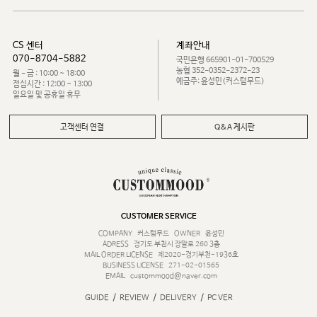
CS 센터
계좌안내
070-8704-5882
국민은행 665901-01-700529
농협 352-0352-2372-23
월 - 금 : 10:00 ~ 18:00
예금주: 윤성민(커스텀무드)
점심시간 : 12:00 ~ 13:00
일요일 및 공휴일 휴무
고객센터 연결
Q&A 게시판
CUSTOMER SERVICE
COMPANY
커스텀무드
OWNER
윤성민
ADRESS
경기도 부천시 장말로 260 3층
MAIL ORDER LICENSE
제2020-경기부천-1936호
BUSINESS LICENSE
271-02-01565
EMAIL
custommood@naver.com
/
/
/
GUIDE
REVIEW
DELIVERY
PC VER