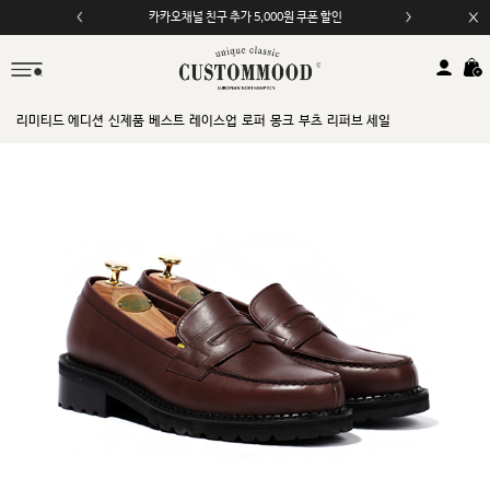
카카오채널 친구 추가 5,000원 쿠폰 할인
리미티드 에디션
신제품
베스트
레이스업
로퍼
몽크
부츠
리퍼브 세일