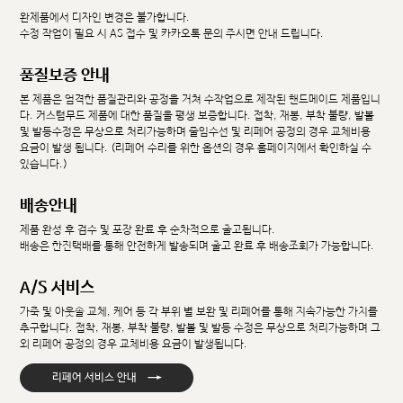
완제품에서 디자인 변경은 불가합니다.
수정 작업이 필요 시 AS 접수 및 카카오톡 문의 주시면 안내 드립니다.
품질보증 안내
본 제품은 엄격한 품질관리와 공정을 거쳐 수작업으로 제작된 핸드메이드 제품입니
다. 커스텀무드 제품에 대한 품질을 평생 보증합니다. 접착, 재봉, 부착 불량, 발볼
및 발등수정은 무상으로 처리가능하며 줄임수선 및 리페어 공정의 경우 교체비용
요금이 발생 됩니다. (리페어 수리를 위한 옵션의 경우 홈페이지에서 확인하실 수
있습니다.)
배송안내
제품 완성 후 검수 및 포장 완료 후 순차적으로 출고됩니다.
배송은 한진택배를 통해 안전하게 발송되며 출고 완료 후 배송조회가 가능합니다.
A/S 서비스
가죽 및 아웃솔 교체, 케어 등 각 부위 별 보완 및 리페어를 통해 지속가능한 가치를
추구합니다. 접착, 재봉, 부착 불량, 발볼 및 발등 수정은 무상으로 처리가능하며 그
외 리페어 공정의 경우 교체비용 요금이 발생됩니다.
→
리페어 서비스 안내