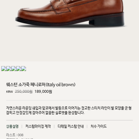
웨스턴 소가죽 페니로퍼(Italy oil brown)
250,000원
189,000
원
KRW
자연스러운 라운딩 쉐입과 앞코에서 발등으로 이어지는 정교한 스티치 라인이 발 모양을 균
형
잡히고
안정감있게 잡아주어 깔끔한 실루엣을 완성합니다.
상품설명
커스텀마이징 제작
디테일 커스텀 안내
치수 가이드
라스트 : 008