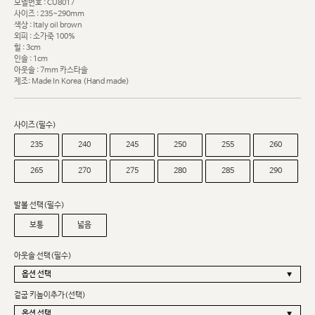
모델번호 : CU8017
사이즈 : 235~290mm
색상 : Italy oil brown
외피 : 소가죽 100%
힐 : 3cm
인솔 : 1cm
아웃솔 : 7mm 카스타솔
제조: Made In Korea (Hand made)
사이즈(필수)
235
240
245
250
255
260
265
270
275
280
285
290
발볼 선택(필수)
보통
넓음
아웃솔 선택(필수)
겉굽 키높이추가(선택)