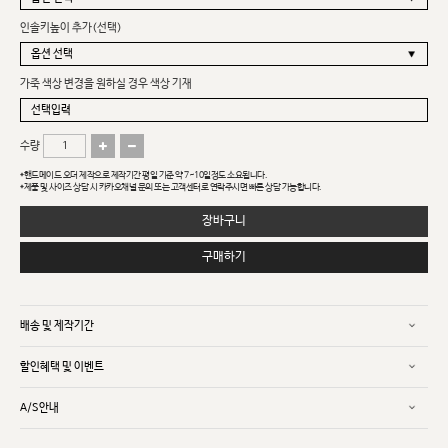
인솔키높이 추가(선택)
가죽 색상 변경을 원하실 경우 색상 기재
수량
*핸드메이드 오더 제작으로 제작기간 평일 기준 약 7~10일정도 소요됩니다.
*제품 및 사이즈 상담 시 카카오채널 문의 또는 고객센터로 연락주시면 빠른 상담 가능합니다.
장바구니
구매하기
배송 및 제작기간
할인혜택 및 이벤트
A/S안내