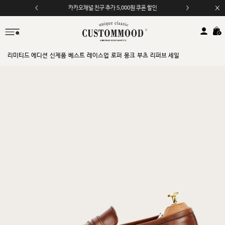
모바일 앱 자동 2,000원 할인
리미티드 에디션
신제품
베스트
레이스업
로퍼
몽크
부츠
리퍼브 세일