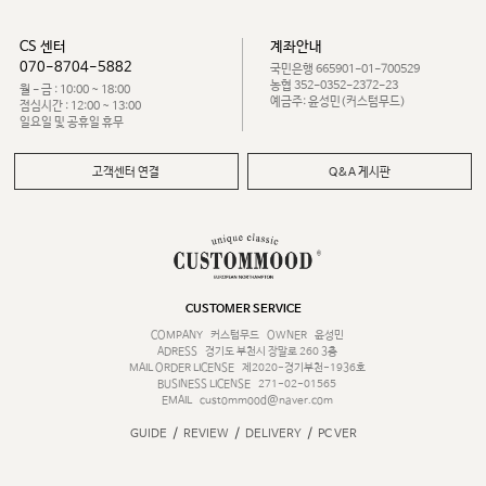
CS 센터
계좌안내
070-8704-5882
국민은행 665901-01-700529
농협 352-0352-2372-23
월 - 금 : 10:00 ~ 18:00
예금주: 윤성민(커스텀무드)
점심시간 : 12:00 ~ 13:00
일요일 및 공휴일 휴무
고객센터 연결
Q&A 게시판
CUSTOMER SERVICE
COMPANY
커스텀무드
OWNER
윤성민
ADRESS
경기도 부천시 장말로 260 3층
MAIL ORDER LICENSE
제2020-경기부천-1936호
BUSINESS LICENSE
271-02-01565
EMAIL
custommood@naver.com
/
/
/
GUIDE
REVIEW
DELIVERY
PC VER