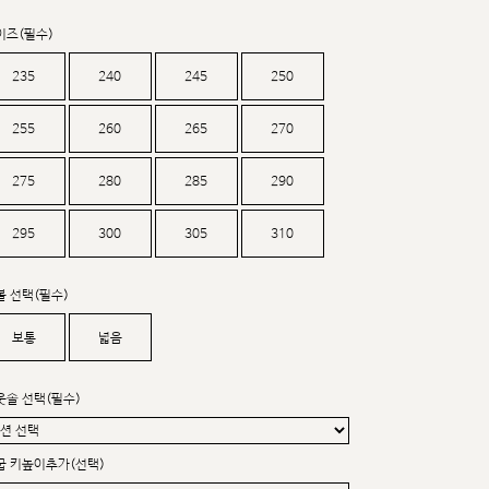
커스텀무드
카카오톡 24시간 문의
이즈(필수)
235
240
245
250
255
260
265
270
275
280
285
290
295
300
305
310
볼 선택(필수)
보통
넓음
웃솔 선택(필수)
굽 키높이추가(선택)
sat,sun,holiday off