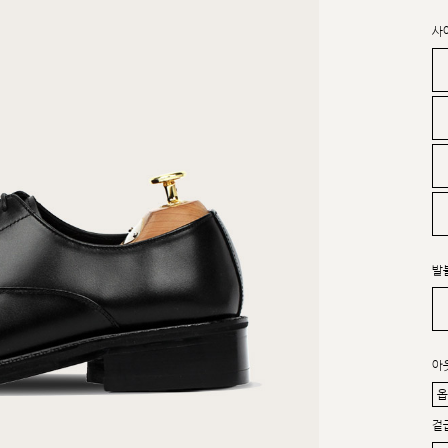
사
발
아
겉