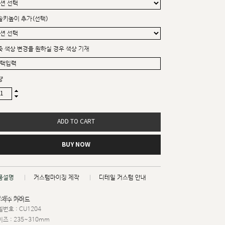
솔키높이 추가(선택)
죽 색상 변경을 원하실 경우 색상 기재
량
ADD TO CART
BUY NOW
품설명
커스텀마이징 제작
디테일 커스텀 안내
트 : 009
치수 가이드
번호 : CU1204
즈 : 235~310mm