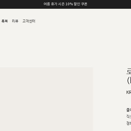
여름 휴가 시즌 10% 할인 쿠폰
룩북
리뷰
고객센터
(
K
클
직
정