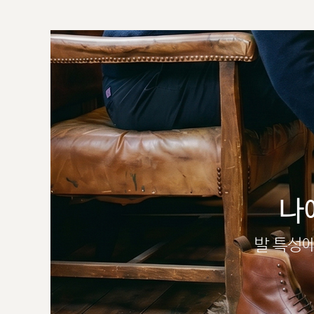
나
발 특성에