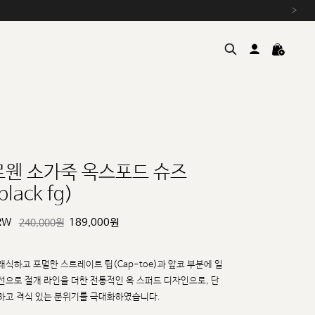
›
로웬 소가죽 옥스포드 슈즈
black fg)
여름을 위한 특별한 혜택, 10% 
원부자재 상승에 따른 가격 조
RW
189,000
원
240,000원
설 연휴 배송 안내 및 쿠폰 혜택
추석 연휴 최대 10% 할인 쿠
래식하고 포멀한 스트레이트 팁(Cap-toe)과 앞코 부분에 일
선으로 절개 라인을 더한 전통적인 옥
스퍼드 디자인으로, 단
하고 격식 있는 분위기를 극대화하였습니다.