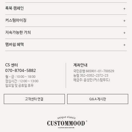
룩북 캠페인
커스텀마이징
지속가능한 가치
멤버쉽 혜택
CS 센터
계좌안내
070-8704-5882
국민은행 665901-01-700529
농협 352-0352-2372-23
월 - 금 : 10:00 ~ 18:00
예금주: 윤성민(커스텀무드)
점심시간 : 12:00 ~ 13:00
일요일 및 공휴일 휴무
고객센터 연결
Q&A 게시판