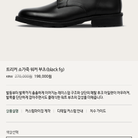
트리커 소가죽 워커 부츠(black fg)
270,000원
198,000
원
KRW
발등부터 발목까지 촘촘하게 이어지는 레이스업 구조와 상단의 메탈 후크 아일렛이 어우러져,
발목을
단단하게 잡아주면서도 클래식한 워트 부츠의 감성을 더해줍니다.
상품설명
커스텀마이징 제작
디테일 커스텀 안내
치수 가이드
색상선택