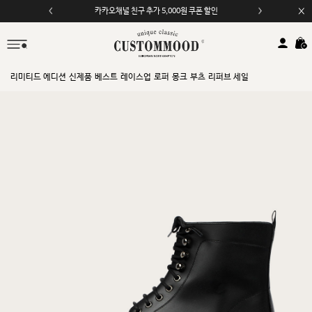
모바일 앱 자동 2,000원 할인
리미티드 에디션
신제품
베스트
레이스업
로퍼
몽크
부츠
리퍼브 세일