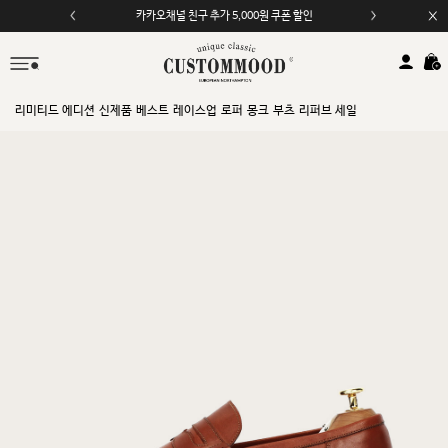
카카오채널 친구 추가 5,000원 쿠폰 할인
모바일 앱 자동 2,000원 할인
리미티드 에디션
신제품
베스트
레이스업
로퍼
몽크
부츠
리퍼브 세일