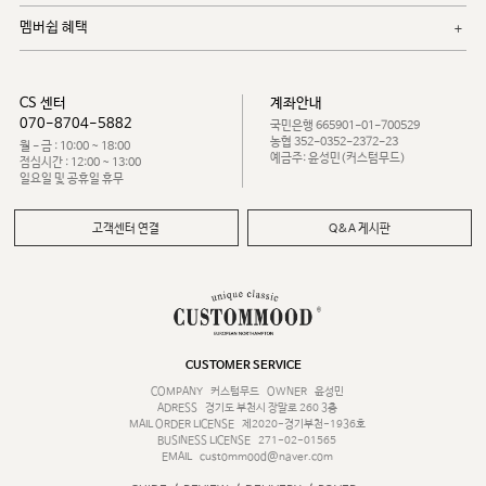
멤버쉽 혜택
CS 센터
계좌안내
070-8704-5882
국민은행 665901-01-700529
농협 352-0352-2372-23
월 - 금 : 10:00 ~ 18:00
예금주: 윤성민(커스텀무드)
점심시간 : 12:00 ~ 13:00
일요일 및 공휴일 휴무
고객센터 연결
Q&A 게시판
CUSTOMER SERVICE
COMPANY
커스텀무드
OWNER
윤성민
ADRESS
경기도 부천시 장말로 260 3층
MAIL ORDER LICENSE
제2020-경기부천-1936호
BUSINESS LICENSE
271-02-01565
EMAIL
custommood@naver.com