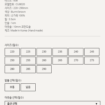
라스트 : 008
모델번호 : CU8020
사이즈 : 220~290mm
색상 : Burnt brown
외피 : 소가죽 100%
힐 : 3.5cm
인솔 : 1cm
아웃솔 : 10mm 코만도솔
제조: Made In Korea (Hand made)
사이즈(필수)
220
225
230
235
240
245
250
255
260
265
270
275
280
285
290
발볼 선택(필수)
보통
넓음
아웃솔 선택(필수)