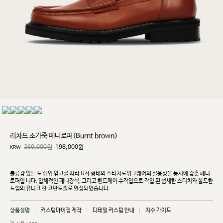
리차드 소가죽 페니로퍼(Burnt brown)
260,000원
198,000
원
KRW
볼륨감 있는 토 쉐입 앞코를 따라 U자 형태의 스티치로위크웨어의 실용성을 동시에 갖춘 페니
로퍼입
니다. 입체적인 페니장식, 그리고 핸드메이 수작업으로 작업 된 섬세한 스티치와 볼드한
느낌의 유니크
한 코만도솔로 완성되었습니다.
상품설명
커스텀마이징 제작
디테일 커스텀 안내
치수 가이드