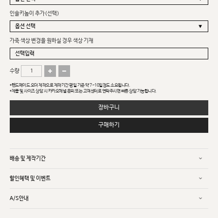
인솔키높이 추가(선택)
가죽 색상 변경을 원하실 경우 색상 기재
수량
*핸드메이드 오더 제작으로 제작기간 평일 기준 약 7~10일정도 소요됩니다.
*제품 및 사이즈 상담 시 카카오채널 문의 또는 고객센터로 연락주시면 빠른 상담 가능합니다.
장바구니
구매하기
배송 및 제작기간
할인혜택 및 이벤트
A/S안내