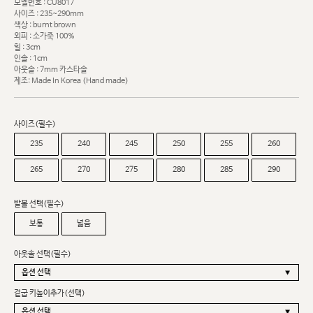
모델번호 : CU8017
사이즈 : 235~290mm
색상 : burnt brown
외피 : 소가죽 100%
힐 : 3cm
인솔 : 1cm
아웃솔 : 7mm 카스타솔
제조: Made In Korea (Hand made)
사이즈(필수)
235
240
245
250
255
260
265
270
275
280
285
290
발볼 선택(필수)
보통
넓음
아웃솔 선택(필수)
겉굽 키높이추가(선택)