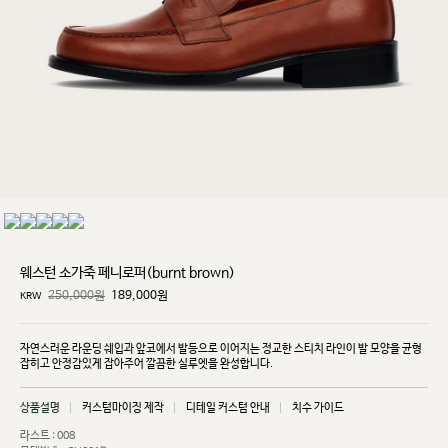
웨스턴 소가죽 페니로퍼(burnt brown)
250,000원
189,000
원
KRW
자연스러운 라운딩 쉐입과 앞코에서 발등으로 이어지는 정교한 스티치 라인이 발 모양을 균형
잡히고
안정감있게 잡아주어 깔끔한 실루엣을 완성합니다.
상품설명
커스텀마이징 제작
디테일 커스텀 안내
치수 가이드
라스트 : 008