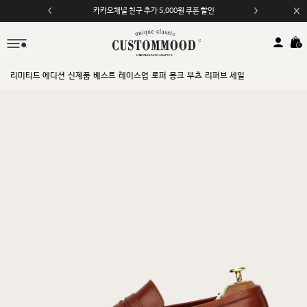
카카오채널 친구 추가 5,000원 쿠폰 할인
모바일 앱 자동 2,000원 할인
리미티드 에디션
신제품
베스트
레이스업
로퍼
몽크
부츠
리퍼브 세일