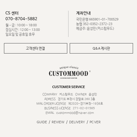
CS 센터
계좌안내
070-8704-5882
국민은행 665901-01-700529
농협 352-0352-2372-23
월 - 금 : 10:00 ~ 18:00
예금주: 윤성민(커스텀무드)
점심시간 : 12:00 ~ 13:00
일요일 및 공휴일 휴무
고객센터 연결
Q&A 게시판
CUSTOMER SERVICE
COMPANY
커스텀무드
OWNER
윤성민
ADRESS
경기도 부천시 장말로 260 3층
MAIL ORDER LICENSE
제2020-경기부천-1936호
BUSINESS LICENSE
271-02-01565
EMAIL
custommood@naver.com
/
/
/
GUIDE
REVIEW
DELIVERY
PC VER