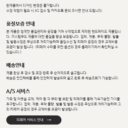
완제품에서 디자인 변경은 불가합니다.
수정 작업이 필요 시 AS 접수 및 카카오톡 문의 주시면 안내 드립니다.
품질보증 안내
본 제품은 엄격한 품질관리와 공정을 거쳐 수작업으로 제작된 핸드메이드 제품입니
다. 커스텀무드 제품에 대한 품질을 평생 보증합니다. 접착, 재봉, 부착 불량, 발볼
및 발등수정은 무상으로 처리가능하며 줄임수선 및 리페어 공정의 경우 교체비용
요금이 발생 됩니다. (리페어 수리를 위한 옵션의 경우 홈페이지에서 확인하실 수
있습니다.)
배송안내
제품 완성 후 검수 및 포장 완료 후 순차적으로 출고됩니다.
배송은 한진택배를 통해 안전하게 발송되며 출고 완료 후 배송조회가 가능합니다.
A/S 서비스
가죽 및 아웃솔 교체, 케어 등 각 부위 별 보완 및 리페어를 통해 지속가능한 가치를
추구합니다. 접착, 재봉, 부착 불량, 발볼 및 발등 수정은 무상으로 처리가능하며 그
외 리페어 공정의 경우 교체비용 요금이 발생됩니다.
→
리페어 서비스 안내