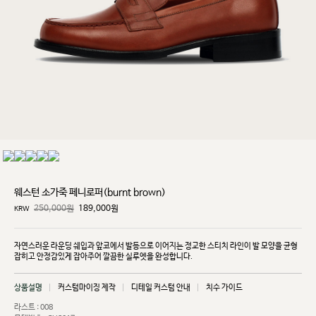
웨스턴 소가죽 페니로퍼(burnt brown)
250,000원
189,000
원
KRW
자연스러운 라운딩 쉐입과 앞코에서 발등으로 이어지는 정교한 스티치 라인이 발 모양을 균형
잡히고
안정감있게 잡아주어 깔끔한 실루엣을 완성합니다.
상품설명
커스텀마이징 제작
디테일 커스텀 안내
치수 가이드
라스트 : 008