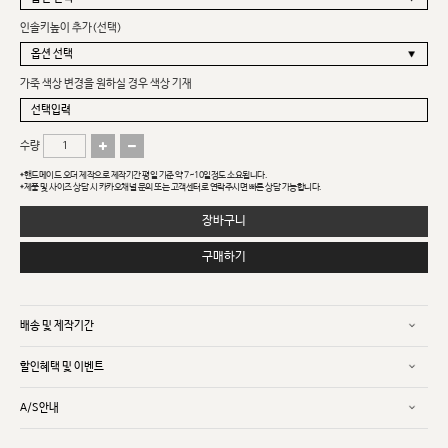
인솔키높이 추가(선택)
가죽 색상 변경을 원하실 경우 색상 기재
수량
*핸드메이드 오더 제작으로 제작기간 평일 기준 약 7~10일정도 소요됩니다.
*제품 및 사이즈 상담 시 카카오채널 문의 또는 고객센터로 연락주시면 빠른 상담 가능합니다.
장바구니
구매하기
배송 및 제작기간
할인혜택 및 이벤트
A/S안내