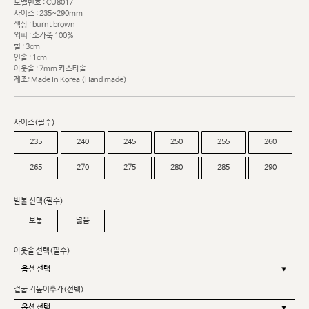
모델번호 : CU8017
사이즈 : 235~290mm
색상 : burnt brown
외피 : 소가죽 100%
힐 : 3cm
인솔 : 1cm
아웃솔 : 7mm 카스타솔
제조: Made In Korea (Hand made)
사이즈(필수)
235
240
245
250
255
260
265
270
275
280
285
290
발볼 선택(필수)
보통
넓음
아웃솔 선택(필수)
겉굽 키높이추가(선택)