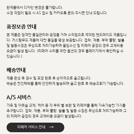
완제품에서 디자인 변경은 불가합니다.
수정 작업이 필요 시 AS 접수 및 카카오톡 문의 주시면 안내 드립니다.
품질보증 안내
본 제품은 엄격한 품질관리와 공정을 거쳐 수작업으로 제작된 핸드메이드 제품입니
다. 커스텀무드 제품에 대한 품질을 평생 보증합니다. 접착, 재봉, 부착 불량, 발볼
및 발등수정은 무상으로 처리가능하며 줄임수선 및 리페어 공정의 경우 교체비용
요금이 발생 됩니다. (리페어 수리를 위한 옵션의 경우 홈페이지에서 확인하실 수
있습니다.)
배송안내
제품 완성 후 검수 및 포장 완료 후 순차적으로 출고됩니다.
배송은 한진택배를 통해 안전하게 발송되며 출고 완료 후 배송조회가 가능합니다.
A/S 서비스
가죽 및 아웃솔 교체, 케어 등 각 부위 별 보완 및 리페어를 통해 지속가능한 가치를
추구합니다. 접착, 재봉, 부착 불량, 발볼 및 발등 수정은 무상으로 처리가능하며 그
외 리페어 공정의 경우 교체비용 요금이 발생됩니다.
→
리페어 서비스 안내