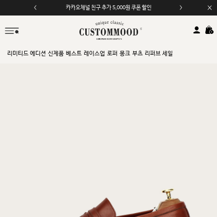
카카오채널 친구 추가 5,000원 쿠폰 할인
모바일 앱 자동 2,000원 할인
리미티드 에디션
신제품
베스트
레이스업
로퍼
몽크
부츠
리퍼브 세일