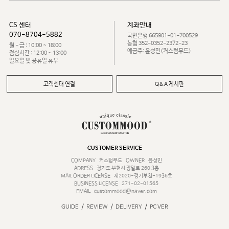
CS 센터
계좌안내
070-8704-5882
국민은행 665901-01-700529
농협 352-0352-2372-23
월 - 금 : 10:00 ~ 18:00
예금주: 윤성민(커스텀무드)
점심시간 : 12:00 ~ 13:00
일요일 및 공휴일 휴무
고객센터 연결
Q&A 게시판
CUSTOMER SERVICE
COMPANY
커스텀무드
OWNER
윤성민
ADRESS
경기도 부천시 장말로 260 3층
MAIL ORDER LICENSE
제2020-경기부천-1936호
BUSINESS LICENSE
271-02-01565
EMAIL
custommood@naver.com
/
/
/
GUIDE
REVIEW
DELIVERY
PC VER