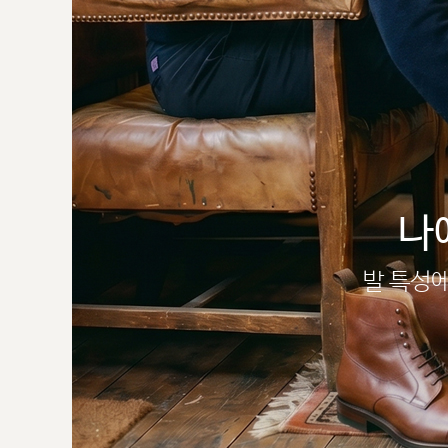
나
발 특성에