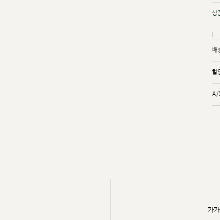
상
배
할
A
카카