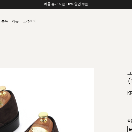
여름 휴가 시즌 10% 할인 쿠폰
룩북
리뷰
고객센터
(
K
색