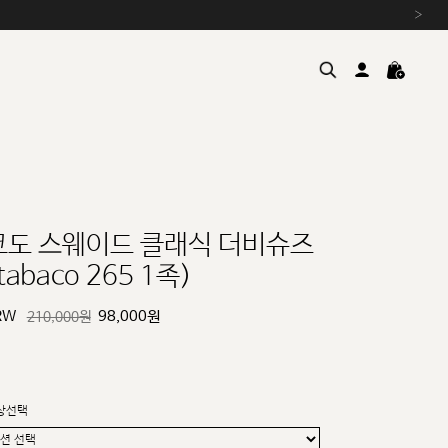
›
코도 스웨이드 클래식 더비슈즈
tabaco 265 1족)
여름을 위한 특별한 혜택, 10% 
원부자재 상승에 따른 가격 조
RW
98,000
원
210,000원
설 연휴 배송 안내 및 쿠폰 혜택
추석 연휴 최대 10% 할인 쿠
상선택