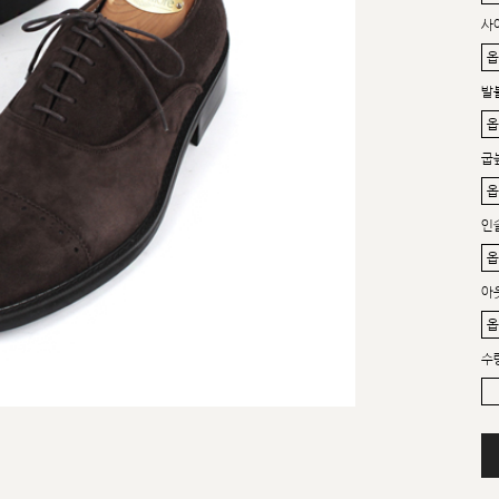
사
발
굽
인
아
수