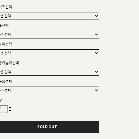
커스텀무드
이즈선택
카카오톡 24시간 문의
볼선택
높이선택
솔키높이선택
웃솔선택
량
SOLD OUT
sat,sun,holiday off