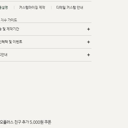
품설명
커스텀마이징 제작
디테일 커스텀 안내
치수 가이드
송 및 제작기간
인혜택 및 이벤트
/S안내
오플러스 친구 추가 5,000원 쿠폰