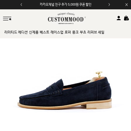
모바일 앱 자동 2,000원 할인
리미티드 에디션
신제품
베스트
레이스업
로퍼
몽크
부츠
리퍼브 세일