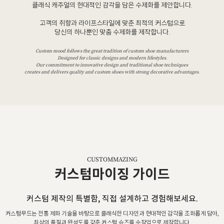
클래식 캐주얼의 현대적인 감각을 담은 수제화를 제안합니다.
고객의 취향과 라이프스타일에 맞춘 최적의 커스텀으로
당신의 하나뿐인 맞춤 수제화를 제작합니다.
Custom mood follows the great tradition of custom shoe manufacturers
Designed for classic designs and modern lifestyles.
Our commitment to innovative design and traditional shoe techniques
creates and delivers quality and custom shoes with strong decorative advantages.
CUSTOMMAZING
커스텀마이징 가이드
커스텀 제작의 특별함, 직접 설계하고 경험해보세요.
커스텀무드는 전통 제화 기술을 바탕으로 클래식한 디자인과 현대적인 감각을 조화롭게 담아,
최상의 품질과 완성도를 갖춘 커스텀 슈즈를 수작업으로 제작합니다.