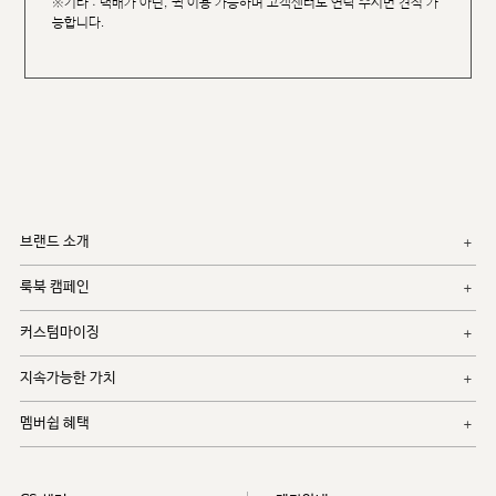
※기타 : 택배가 아닌, 퀵 이용 가능하며 고객센터로 연락 주시면 견적 가
능합니다.
브랜드 소개
룩북 캠페인
커스텀마이징
지속가능한 가치
멤버쉽 혜택