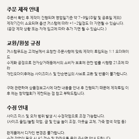
주문 제작 안내
주문서 확인 후 제작이 진행되며 영업일기준 약 7~9일(주말 및 공휴일 제외)
제작기간이 소요되며 옵션 커스텀에 따라 +1~2일정도 더 지연될 수 있습니다.
(공장 제작 상황 또는 자재 입고에 따라 추가 지연 될 수 있습니다.)
교환/환불 규정
커스텀무드는 고객님께서 요청한 주문사항에 맞춰 제작이 투입되는 1:1 오더메이
드
수제화 공정으로 전자상거래등에서의 소비자 보호에 관한 법률 시행령 21조에 따
라
개인오더이후에는 사이즈미스 및 단순변심의 사유로 교환 및 반품이 불가합니다.
구매 관련하여 상품정보고시에 대한 내용을 안내 후 진행되기 때문에 제작투입 이
후 에는 청약철회가 제한되는 점 참고 부탁드립니다.
수정 안내
사이즈 미스 및 오차 범위 발생 시 수정작업으로 조정 가능합니다.
(사이즈 줄임/늘림 작업, 굽 및 인솔 높이 조정, 아웃솔 교체, 가죽 염색 작업 등)
완제품에서 디자인 변경은 불가합니다.
수정 작업이 필요 시 AS 접수 및 카카오톡 문의 주시면 안내 드립니다.