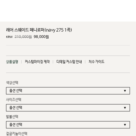
레어 스웨이드 페니로퍼(navy 275 1족)
210,000원
98,000
원
KRW
상품설명
커스텀마이징 제작
디테일 커스텀 안내
치수 가이드
색상선택
사이즈선택
발볼선택
겉굽키높이선택