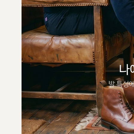
나
발 특성에