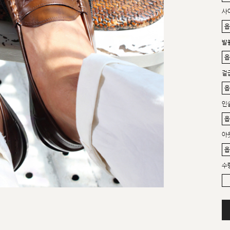
사
발
겉
인
아
수