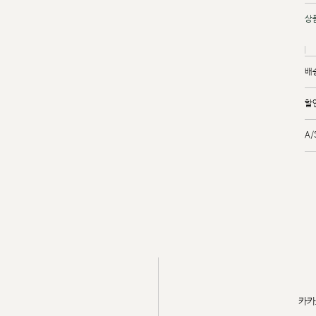
상
배
할
A
카카