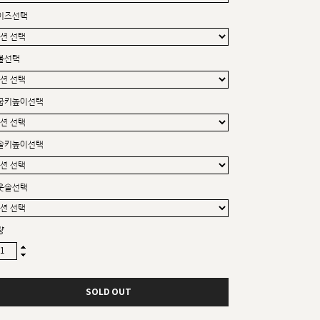
커스텀무드
이즈선택
카카오톡 24시간 문의
볼선택
굽키높이선택
솔키높이선택
웃솔선택
량
SOLD OUT
sat,sun,holiday off