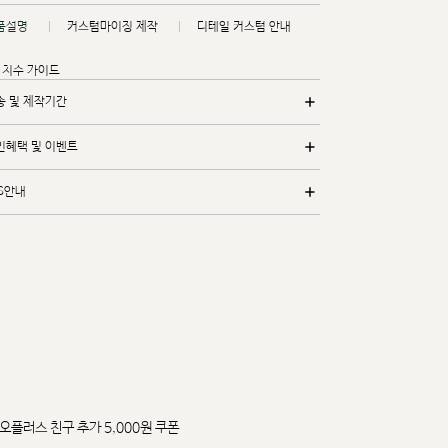
품설명
커스텀마이징 제작
디테일 커스텀 안내
치수 가이드
송 및 제작기간
인혜택 및 이벤트
/S안내
오플러스 친구 추가 5,000원 쿠폰