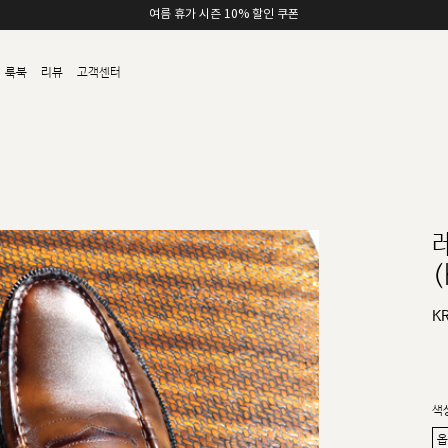
여름 휴가 시즌 10% 할인 쿠폰
룩북
리뷰
고객센터
(
K
색