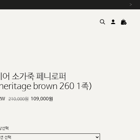
›
레어 소가죽 페니로퍼
heritage brown 260 1족)
여름을 위한 특별한 혜택, 10% 
원부자재 상승에 따른 가격 조
RW
109,000
원
210,000원
설 연휴 배송 안내 및 쿠폰 혜택
추석 연휴 최대 10% 할인 쿠
상선택