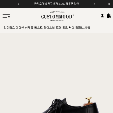
카카오채널 친구 추가 5,000원 쿠폰 할인
모바일 앱 자동 2,000원 할인
리미티드 에디션
신제품
베스트
레이스업
로퍼
몽크
부츠
리퍼브 세일