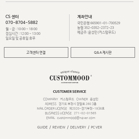
CS 센터
계좌안내
070-8704-5882
국민은행 665901-01-700529
농협 352-0352-2372-23
월 - 금 : 10:00 ~ 18:00
예금주: 윤성민(커스텀무드)
점심시간 : 12:00 ~ 13:00
일요일 및 공휴일 휴무
고객센터 연결
Q&A 게시판
CUSTOMER SERVICE
COMPANY
커스텀무드
OWNER
윤성민
ADRESS
경기도 부천시 장말로 260 3층
MAIL ORDER LICENSE
제2020-경기부천-1936호
BUSINESS LICENSE
271-02-01565
EMAIL
custommood@naver.com
/
/
/
GUIDE
REVIEW
DELIVERY
PC VER