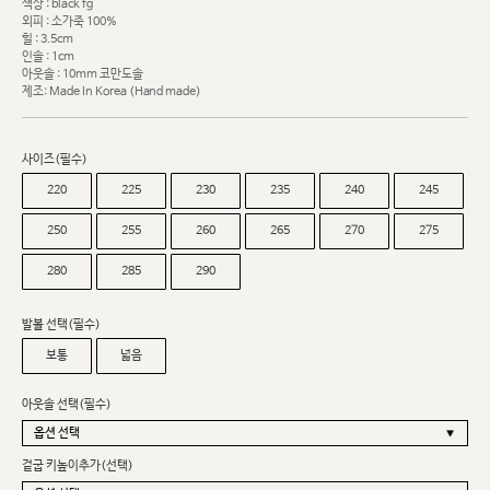
색상 : black fg
외피 : 소가죽 100%
힐 : 3.5cm
인솔 : 1cm
아웃솔 : 10mm 코만도솔
제조: Made In Korea (Hand made)
사이즈(필수)
220
225
230
235
240
245
250
255
260
265
270
275
280
285
290
발볼 선택(필수)
보통
넓음
아웃솔 선택(필수)
겉굽 키높이추가(선택)