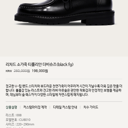
리차드 소가죽 티롤리안 더비슈즈(black fg)
260,000원
198,000
원
KRW
정교한 U-팁 핸드 스티치와 부드러운 천연가죽이 어우러져 시간이 지날수록 더욱 깊은 멋을 더
합니다.
볼륨감 있는 라스트와 견고한 러버 아웃솔은 편안한 착화감과 안정적인 보행을 제공하
며, 데님부터 슬
랙스까지 다양한 스타일에 자연스럽게 매치됩니다.
상품설명
커스텀마이징 제작
디테일 커스텀 안내
치수 가이드
라스트 : 008
모델번호 : CU8010
사이즈 : 220~290mm