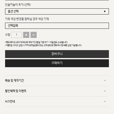
인솔키높이 추가(선택)
가죽 색상 변경을 원하실 경우 색상 기재
수량
*핸드메이드 오더 제작으로 제작기간 평일 기준 약 7~10일정도 소요됩니다.
*제품 및 사이즈 상담 시 카카오채널 문의 또는 고객센터로 연락주시면 빠른 상담 가능합니다.
장바구니
구매하기
배송 및 제작기간
할인혜택 및 이벤트
A/S안내