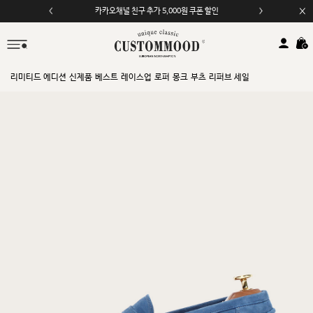
모바일 앱 자동 2,000원 할인
리미티드 에디션
신제품
베스트
레이스업
로퍼
몽크
부츠
리퍼브 세일