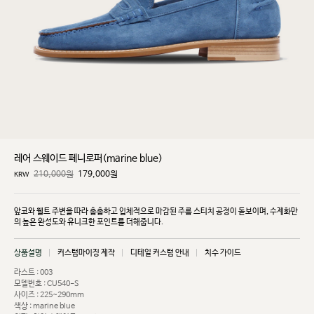
레어 스웨이드 페니로퍼(marine blue)
210,000원
179,000
원
KRW
앞코와 웰트 주변을 따라 촘촘하고 입체적으로 마감된 주름 스티치 공정이 돋보이며, 수제화만
의 높은
완성도와 유니크한 포인트를 더해줍니다.
상품설명
커스텀마이징 제작
디테일 커스텀 안내
치수 가이드
라스트 : 003
모델번호 : CU540-S
사이즈 : 225~290mm
색상 : marine blue