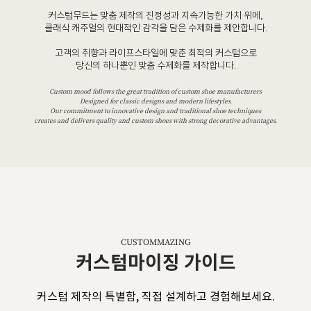
커스텀무드는 맞춤 제작의 진정성과 지속가능한 가치 위에,
클래식 캐주얼의 현대적인 감각을 담은 수제화를 제안합니다.
고객의 취향과 라이프스타일에 맞춘 최적의 커스텀으로
당신의 하나뿐인 맞춤 수제화를 제작합니다.
Custom mood follows the great tradition of custom shoe manufacturers
Designed for classic designs and modern lifestyles.
Our commitment to innovative design and traditional shoe techniques
creates and delivers quality and custom shoes with strong decorative advantages.
CUSTOMMAZING
커스텀마이징 가이드
커스텀 제작의 특별함, 직접 설계하고 경험해보세요.