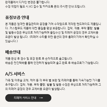
완제품에서 디자인 변경은 불가합니다.
수정 작업이 필요 시 AS 접수 및 카카오톡 문의 주시면 안내 드립니다.
품질보증 안내
본 제품은 엄격한 품질관리와 공정을 거쳐 수작업으로 제작된 핸드메이드 제품입니
다. 커스텀무드 제품에 대한 품질을 평생 보증합니다. 접착, 재봉, 부착 불량, 발볼
및 발등수정은 무상으로 처리가능하며 줄임수선 및 리페어 공정의 경우 교체비용
요금이 발생 됩니다. (리페어 수리를 위한 옵션의 경우 홈페이지에서 확인하실 수
있습니다.)
배송안내
제품 완성 후 검수 및 포장 완료 후 순차적으로 출고됩니다.
배송은 한진택배를 통해 안전하게 발송되며 출고 완료 후 배송조회가 가능합니다.
A/S 서비스
가죽 및 아웃솔 교체, 케어 등 각 부위 별 보완 및 리페어를 통해 지속가능한 가치를
추구합니다. 접착, 재봉, 부착 불량, 발볼 및 발등 수정은 무상으로 처리가능하며 그
외 리페어 공정의 경우 교체비용 요금이 발생됩니다.
→
리페어 서비스 안내