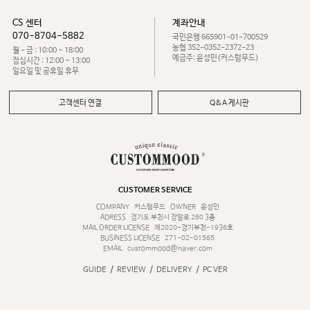
CS 센터
계좌안내
070-8704-5882
국민은행 665901-01-700529
농협 352-0352-2372-23
월 - 금 : 10:00 ~ 18:00
예금주: 윤성민(커스텀무드)
점심시간 : 12:00 ~ 13:00
일요일 및 공휴일 휴무
고객센터 연결
Q&A 게시판
CUSTOMER SERVICE
COMPANY
커스텀무드
OWNER
윤성민
ADRESS
경기도 부천시 장말로 260 3층
MAIL ORDER LICENSE
제2020-경기부천-1936호
BUSINESS LICENSE
271-02-01565
EMAIL
custommood@naver.com
/
/
/
GUIDE
REVIEW
DELIVERY
PC VER