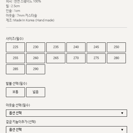
외피 : 천연 스웨이드 100%
힐 : 2.5cm
인솔 : 1cm
아웃솔 : 7mm 카스타솔
제조: Made In Korea (Hand made)
사이즈(필수)
225
230
235
240
245
250
255
260
265
270
275
280
285
290
발볼 선택(필수)
보통
넓음
아웃솔 선택(필수)
겉굽 키높이추가(선택)