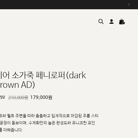
›
레어 소가죽 페니로퍼(dark
rown AD)
여름을 위한 특별한 혜택, 10% 
원부자재 상승에 따른 가격 조
RW
179,000
원
210,000원
설 연휴 배송 안내 및 쿠폰 혜택
추석 연휴 최대 10% 할인 쿠
코와 웰트 주변을 따라 촘촘하고 입체적으로 마감된 주름 스티
 공정이 돋보이며, 수제화만의 높은
완성도와 유니크한 포인
를 더해줍니다.