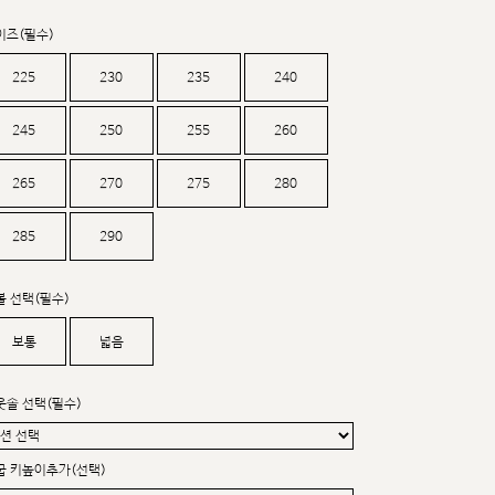
커스텀무드
카카오톡 24시간 문의
이즈(필수)
225
230
235
240
245
250
255
260
265
270
275
280
285
290
볼 선택(필수)
보통
넓음
웃솔 선택(필수)
굽 키높이추가(선택)
sat,sun,holiday off