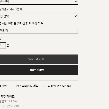
솔키높이 추가(선택)
죽 색상 변경을 원하실 경우 색상 기재
량
ADD TO CART
BUY NOW
품설명
커스텀마이징 제작
디테일 커스텀 안내
트 : 003
치수 가이드
번호 : CU540
즈 : 225~290mm