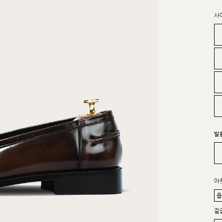
사
발
아
겉