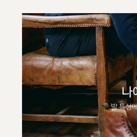
나
발 특성에