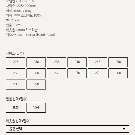
모델번호 : CU502-S
사이즈 : 225~290mm
색상 : mocha gray
외피 : 천연 스웨이드 100%
힐 : 2.5cm
인솔 : 1cm
아웃솔 : 3mm 카스타솔
제조: Made In Korea (Hand made)
사이즈(필수)
225
230
235
240
245
250
255
260
265
270
275
280
285
290
발볼 선택(필수)
보통
넓음
아웃솔 선택(필수)