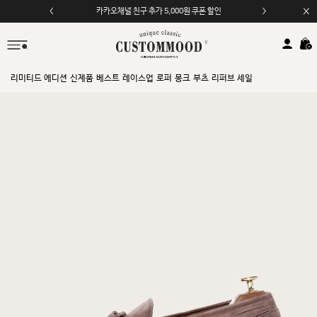
모바일 앱 자동 2,000원 할인
리미티드 에디션
신제품
베스트
레이스업
로퍼
몽크
부츠
리퍼브 세일