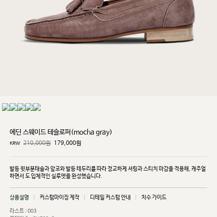
에딘 스웨이드 테슬로퍼(mocha gray)
210,000원
179,000
원
KRW
발등 윗부분태슬과 앞코와 발등 테두리를 따라 정교하게 셔링과 스티치 마감을 적용해, 캐주얼
하면서
도 입체적인 실루엣을 완성했습니다.
상품설명
커스텀마이징 제작
디테일 커스텀 안내
치수 가이드
라스트 : 003