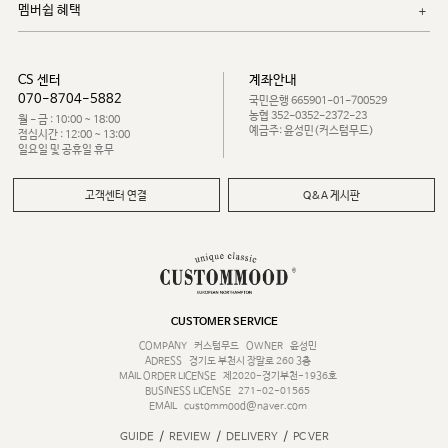
멤버쉽 혜택
CS 센터
계좌안내
070-8704-5882
국민은행 665901-01-700529
농협 352-0352-2372-23
월 - 금 : 10:00 ~ 18:00
예금주: 윤성민(커스텀무드)
점심시간 : 12:00 ~ 13:00
일요일 및 공휴일 휴무
고객센터 연결
Q&A 게시판
CUSTOMER SERVICE
COMPANY
커스텀무드
OWNER
윤성민
ADRESS
경기도 부천시 장말로 260 3층
MAIL ORDER LICENSE
제2020-경기부천-1936호
BUSINESS LICENSE
271-02-01565
EMAIL
custommood@naver.com
/
/
/
GUIDE
REVIEW
DELIVERY
PC VER