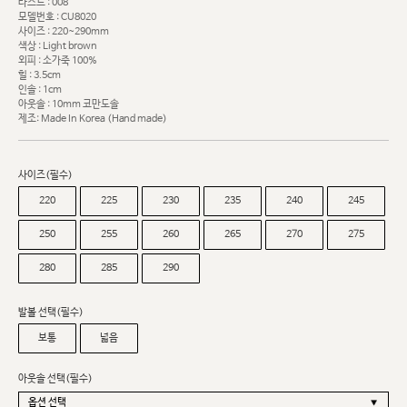
라스트 : 008
모델번호 : CU8020
사이즈 : 220~290mm
색상 : Light brown
외피 : 소가죽 100%
힐 : 3.5cm
인솔 : 1cm
아웃솔 : 10mm 코만도솔
제조: Made In Korea (Hand made)
사이즈(필수)
220
225
230
235
240
245
250
255
260
265
270
275
280
285
290
발볼 선택(필수)
보통
넓음
아웃솔 선택(필수)