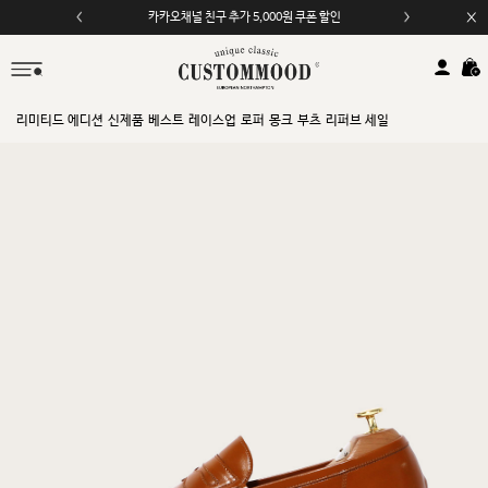
모바일 앱 자동 2,000원 할인
리미티드 에디션
신제품
베스트
레이스업
로퍼
몽크
부츠
리퍼브 세일