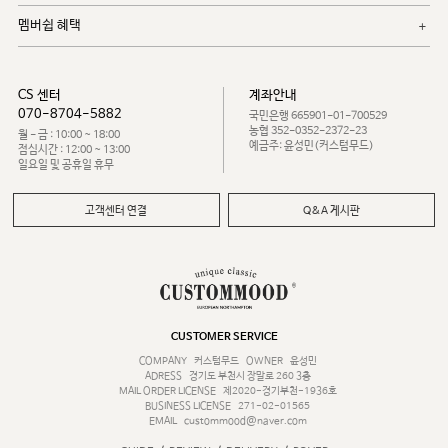
멤버쉽 혜택
CS 센터
계좌안내
070-8704-5882
국민은행 665901-01-700529
농협 352-0352-2372-23
월 - 금 : 10:00 ~ 18:00
예금주: 윤성민(커스텀무드)
점심시간 : 12:00 ~ 13:00
일요일 및 공휴일 휴무
고객센터 연결
Q&A 게시판
CUSTOMER SERVICE
COMPANY
커스텀무드
OWNER
윤성민
ADRESS
경기도 부천시 장말로 260 3층
MAIL ORDER LICENSE
제2020-경기부천-1936호
BUSINESS LICENSE
271-02-01565
EMAIL
custommood@naver.com