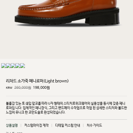
리차드 소가죽 페니로퍼(Light brown)
260,000원
198,000
원
KRW
볼륨감 있는 토 쉐입 앞코를 따라 U자 형태의 스티치로위크웨어의 실용성을 동시에 갖춘 페니
로퍼입
니다. 입체적인 페니장식, 그리고 핸드메이 수작업으로 작업 된 섬세한 스티치와 볼드한
느낌의 유니크
한 코만도솔로 완성되었습니다.
상품설명
커스텀마이징 제작
디테일 커스텀 안내
치수 가이드