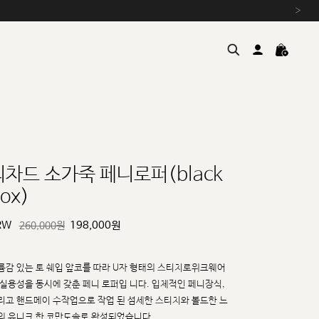
›
리차드 소가죽 페니로퍼(black
ox)
여름을 위한 특별한 혜택, 10% 
원부자재 상승에 따른 가격 조
RW
198,000
원
260,000원
설 연휴 배송 안내 및 쿠폰 혜택
추석 연휴 최대 10% 할인 쿠
륨감 있는 토 쉐입 앞코를 따라 U자 형태의 스티치로위크웨어
 실용성을 동시에 갖춘 페니 로퍼입
니다. 입체적인 페니장식,
리고 핸드메이 수작업으로 작업 된 섬세한 스티치와 볼드한 느
의 유니크
한 코만도솔로 완성되었습니다.