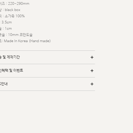
즈 : 220~290mm
 : black box
 : 소가죽 100%
: 3.5cm
 : 1cm
웃솔 : 10mm 코만도솔
: Made In Korea (Hand made)
송 및 제작기간
인혜택 및 이벤트
/S안내