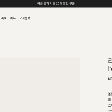
여름 휴가 시즌 10% 할인 쿠폰
룩북
리뷰
고객센터
b
K
볼
의
그
낌