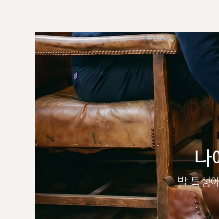
나
발 특성에