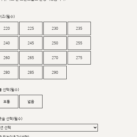
커스텀무드
카카오톡 24시간 문의
이즈(필수)
220
225
230
235
240
245
250
255
260
265
270
275
280
285
290
볼 선택(필수)
보통
넓음
웃솔 선택(필수)
sat,sun,holiday off