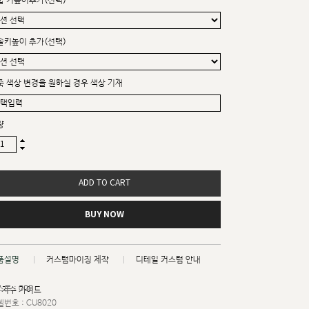
굽 키높이추가(선택)
솔키높이 추가(선택)
죽 색상 변경을 원하실 경우 색상 기재
량
ADD TO CART
BUY NOW
품설명
커스텀마이징 제작
디테일 커스텀 안내
트 : 008
치수 가이드
번호 : CU8020