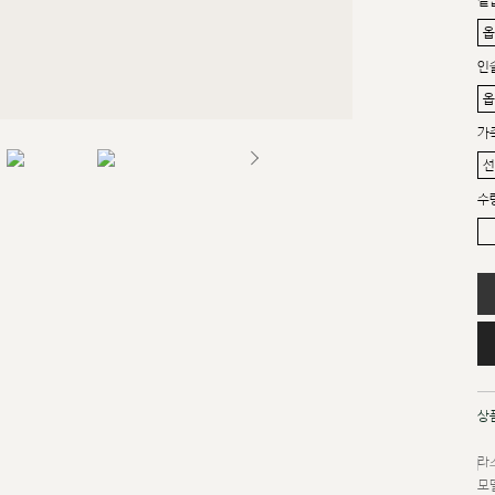
겉
인
가
수
상
라스
모델