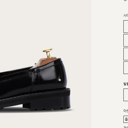
사
발
아