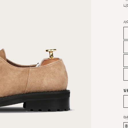
니
사
발
아