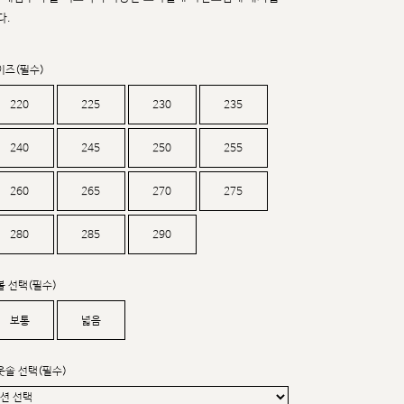
커스텀무드
다.
카카오톡 24시간 문의
이즈(필수)
220
225
230
235
240
245
250
255
260
265
270
275
280
285
290
볼 선택(필수)
보통
넓음
웃솔 선택(필수)
sat,sun,holiday off