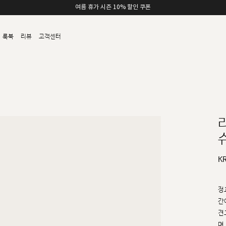
여름 휴가 시즌 10% 할인 쿠폰
룩북
리뷰
고객센터
슈
K
정
간
견
며