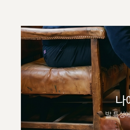
나
발 특성에