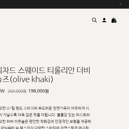
›
리차드 스웨이드 티롤리안 더비
즈(olive khaki)
여름을 위한 특별한 혜택, 10% 
원부자재 상승에 따른 가격 조
RW
198,000
원
269,000원
설 연휴 배송 안내 및 쿠폰 혜택
추석 연휴 최대 10% 할인 쿠
교한 U-팁 핸드 스티치와 부드러운 천연가죽이 어우러져 시
이 지날수록 더욱 깊은 멋을 더합니다.
볼륨감 있는 라스트와
고한 러버 아웃솔은 편안한 착화감과 안정적인 보행을 제공하
, 데님부터 슬
랙스까지 다양한 스타일에 자연스럽게 매치됩