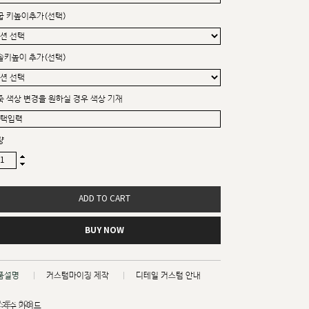
굽 키높이추가(선택)
솔키높이 추가(선택)
죽 색상 변경을 원하실 경우 색상 기재
량
ADD TO CART
BUY NOW
품설명
커스텀마이징 제작
디테일 커스텀 안내
트 : 008
치수 가이드