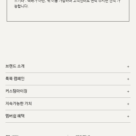
※기타 : 택배가 아닌, 퀵 이용 가능하며 고객센터로 연락 주시면 견적 가
능합니다.
브랜드 소개
룩북 캠페인
커스텀마이징
지속가능한 가치
멤버쉽 혜택