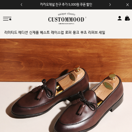
카카오채널 친구 추가 5,000원 쿠폰 할인
모바일 앱 자동 2,000원 할인
리미티드 에디션
신제품
베스트
레이스업
로퍼
몽크
부츠
리퍼브 세일