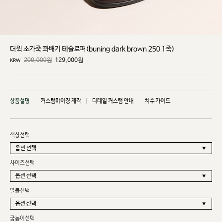
더윅 소가죽 꽈배기 테슬로퍼(buning dark brown 250 1족)
200,000원
129,000
원
KRW
상품설명
커스텀마이징 제작
디테일 커스텀 안내
치수 가이드
색상선택
사이즈선택
발볼선택
굽높이선택