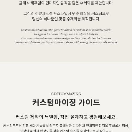
클래식 캐주얼의 현대적인 감각을 담은 수제화를 제안합니다.
고객의 취향과 라이프스타일에 맞춘 최적의 커스텀으로
당신의 하나뿐인 맞춤 수제화를 제작합니다.
Custom mood follows the great tradition of custom shoe manufacturers
Designed for classic designs and modern lifestyles.
Our commitment to innovative design and traditional shoe techniques
creates and delivers quality and custom shoes with strong decorative advantages.
CUSTOMMAZING
커스텀마이징 가이드
커스텀 제작의 특별함, 직접 설계하고 경험해보세요.
커스텀무드는 전통 제화 기술을 바탕으로 클래식한 디자인과 현대적인 감각을 조화롭게 담아,
최상의 품질과 완성도를 갖춘 커스텀 슈즈를 수작업으로 제작합니다.