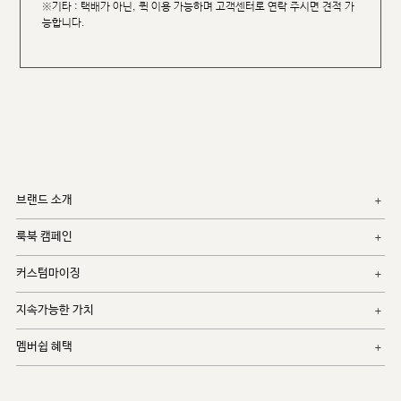
※기타 : 택배가 아닌, 퀵 이용 가능하며 고객센터로 연락 주시면 견적 가
능합니다.
브랜드 소개
룩북 캠페인
커스텀마이징
지속가능한 가치
멤버쉽 혜택