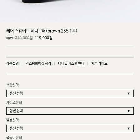
레어 스웨이드 페니로퍼(brown 255 1족)
210,000원
119,000
원
KRW
상품설명
커스텀마이징 제작
디테일 커스텀 안내
치수 가이드
색상선택
사이즈선택
발볼선택
굽높이선택