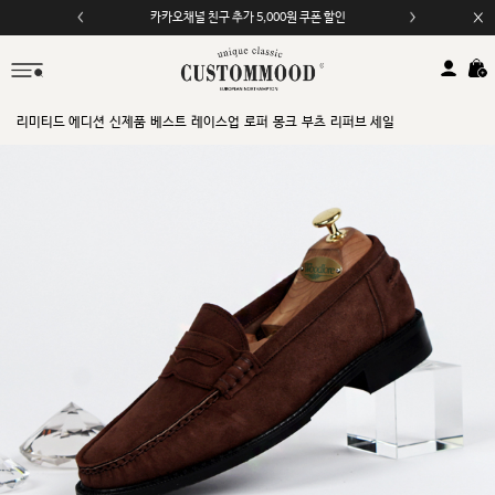
카카오채널 친구 추가 5,000원 쿠폰 할인
리미티드 에디션
신제품
베스트
레이스업
로퍼
몽크
부츠
리퍼브 세일