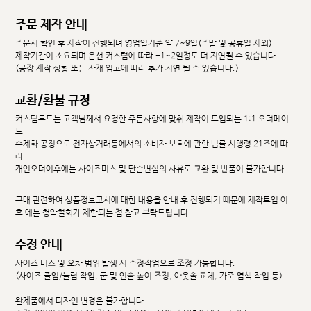
주문 제작 안내
주문서 확인 후 제작이 진행되며 영업일기준 약 7~9일(주말 및 공휴일 제외)
제작기간이 소요되며 옵션 커스텀에 따라 +1~2일정도 더 지연될 수 있습니다.
(공장 제작 상황 또는 자재 입고에 따라 추가 지연 될 수 있습니다.)
교환/환불 규정
커스텀무드는 고객님께서 요청한 주문사항에 맞춰 제작이 투입되는 1:1 오더메이
드
수제화 공정으로 전자상거래등에서의 소비자 보호에 관한 법률 시행령 21조에 따
라
개인오더이후에는 사이즈미스 및 단순변심의 사유로 교환 및 반품이 불가합니다.
구매 관련하여 상품정보고시에 대한 내용을 안내 후 진행되기 때문에 제작투입 이
후 에는 청약철회가 제한되는 점 참고 부탁드립니다.
수정 안내
사이즈 미스 및 오차 범위 발생 시 수정작업으로 조정 가능합니다.
(사이즈 줄임/늘림 작업, 굽 및 인솔 높이 조정, 아웃솔 교체, 가죽 염색 작업 등)
완제품에서 디자인 변경은 불가합니다.