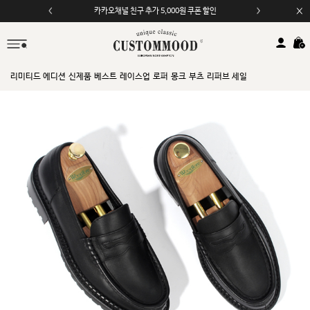
모바일 앱 자동 2,000원 할인
리미티드 에디션
신제품
베스트
레이스업
로퍼
몽크
부츠
리퍼브 세일