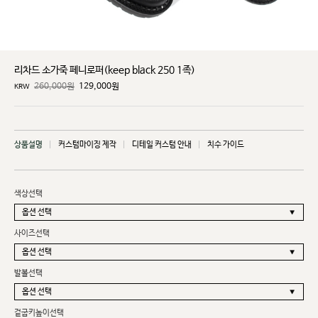
리차드 소가죽 페니로퍼(keep black 250 1족)
260,000원
129,000
원
KRW
상품설명
커스텀마이징 제작
디테일 커스텀 안내
치수 가이드
색상선택
사이즈선택
발볼선택
겉굽키높이선택