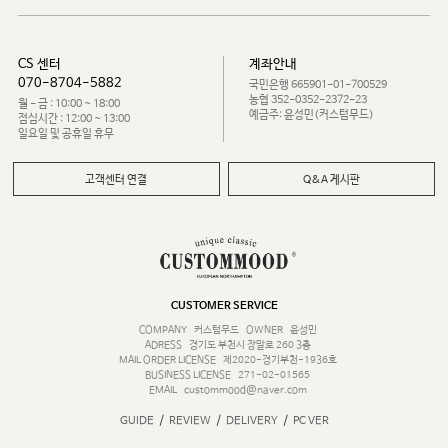
CS 센터
계좌안내
070-8704-5882
국민은행 665901-01-700529
농협 352-0352-2372-23
월 - 금 : 10:00 ~ 18:00
예금주: 윤성민(커스텀무드)
점심시간 : 12:00 ~ 13:00
일요일 및 공휴일 휴무
고객센터 연결
Q&A 게시판
CUSTOMER SERVICE
COMPANY
커스텀무드
OWNER
윤성민
ADRESS
경기도 부천시 장말로 260 3층
MAIL ORDER LICENSE
제2020-경기부천-1936호
BUSINESS LICENSE
271-02-01565
EMAIL
custommood@naver.com
/
/
/
GUIDE
REVIEW
DELIVERY
PC VER