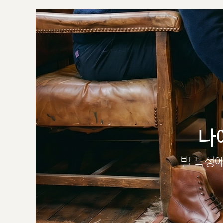
나
발 특성에