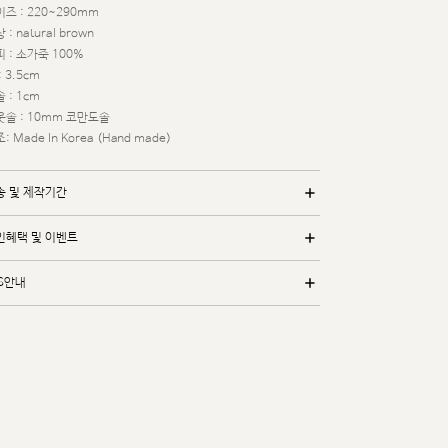
즈 : 220~290mm
 : natural brown
 : 소가죽 100%
: 3.5cm
 : 1cm
웃솔 : 10mm 코만도솔
: Made In Korea (Hand made)
송 및 제작기간
인혜택 및 이벤트
/S안내