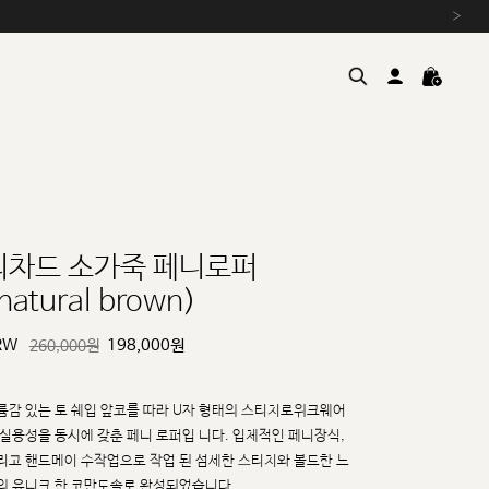
›
리차드 소가죽 페니로퍼
natural brown)
여름을 위한 특별한 혜택, 10% 
원부자재 상승에 따른 가격 조
RW
198,000
원
260,000원
설 연휴 배송 안내 및 쿠폰 혜택
추석 연휴 최대 10% 할인 쿠
륨감 있는 토 쉐입 앞코를 따라 U자 형태의 스티치로위크웨어
 실용성을 동시에 갖춘 페니 로퍼입
니다. 입체적인 페니장식,
리고 핸드메이 수작업으로 작업 된 섬세한 스티치와 볼드한 느
의 유니크
한 코만도솔로 완성되었습니다.