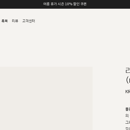
여름 휴가 시즌 10% 할인 쿠폰
룩북
리뷰
고객센터
(
K
볼
의
그
낌