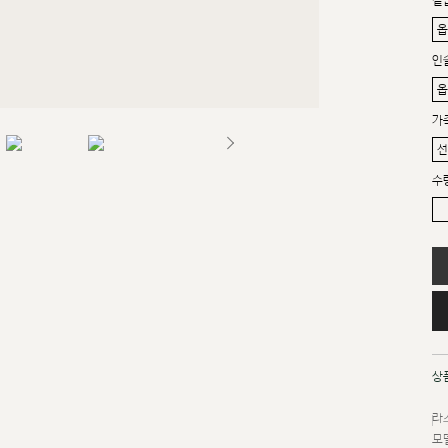
겉
인
가
수
상
라스
모델