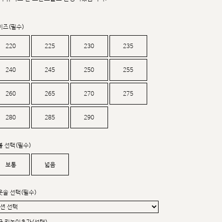
커스텀무드
카카오톡 24시간 문의
이즈(필수)
220
225
230
235
240
245
250
255
260
265
270
275
280
285
290
볼 선택(필수)
보통
넓음
웃솔 선택(필수)
sat,sun,holiday off