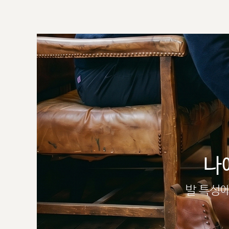
나
발 특성에