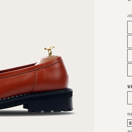
사
발
아