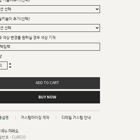
굽 키높이추가(선택)
솔키높이 추가(선택)
죽 색상 변경을 원하실 경우 색상 기재
량
ADD TO CART
BUY NOW
품설명
커스텀마이징 제작
디테일 커스텀 안내
트 : 008
치수 가이드
번호 : CU8020