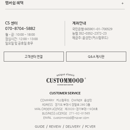
멤버쉽 혜택
CS 센터
계좌안내
070-8704-5882
국민은행 665901-01-700529
농협 352-0352-2372-23
월 - 금 : 10:00 ~ 18:00
예금주: 윤성민(커스텀무드)
점심시간 : 12:00 ~ 13:00
일요일 및 공휴일 휴무
고객센터 연결
Q&A 게시판
CUSTOMER SERVICE
COMPANY
커스텀무드
OWNER
윤성민
ADRESS
경기도 부천시 장말로 260 3층
MAIL ORDER LICENSE
제2020-경기부천-1936호
BUSINESS LICENSE
271-02-01565
EMAIL
custommood@naver.com
/
/
/
GUIDE
REVIEW
DELIVERY
PC VER