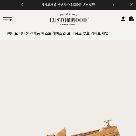
카카오채널 친구 추가 5,000원 쿠폰 할인
모바일 앱 자동 2,000원 할인
리미티드 에디션
신제품
베스트
레이스업
로퍼
몽크
부츠
리퍼브 세일