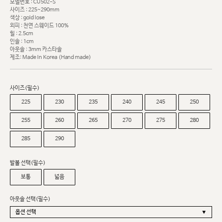
모델번호 : CU502-S
사이즈 : 225~290mm
색상 : gold lose
외피 : 천연 스웨이드 100%
힐 : 2.5cm
인솔 : 1cm
아웃솔 : 3mm 카스타솔
제조: Made In Korea (Hand made)
사이즈(필수)
225
230
235
240
245
250
255
260
265
270
275
280
285
290
발볼 선택(필수)
보통
넓음
아웃솔 선택(필수)