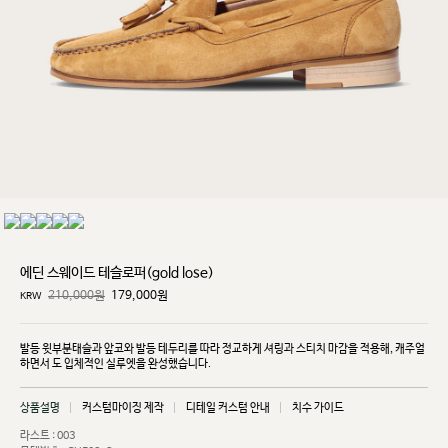
에딘 스웨이드 테슬로퍼(gold lose)
210,000원
179,000
원
KRW
발등 윗부분태슬과 앞코와 발등 테두리를 따라 정교하게 셔링과 스티치 마감을 적용해, 캐주얼
하면서
도 입체적인 실루엣을 완성했습니다.
상품설명
커스텀마이징 제작
디테일 커스텀 안내
치수 가이드
라스트 : 003