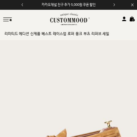
모바일 앱 자동 2,000원 할인
리미티드 에디션
신제품
베스트
레이스업
로퍼
몽크
부츠
리퍼브 세일