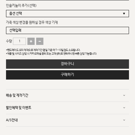
인솔키높이 추가(선택)
가죽 색상 변경을 원하실 경우 색상 기재
수량
*핸드메이드 오더 제작으로 제작기간 평일 기준 약 7~10일정도 소요됩니다.
*제품 및 사이즈 상담 시 카카오채널 문의 또는 고객센터로 연락주시면 빠른 상담 가능합니다.
장바구니
구매하기
배송 및 제작기간
할인혜택 및 이벤트
A/S안내