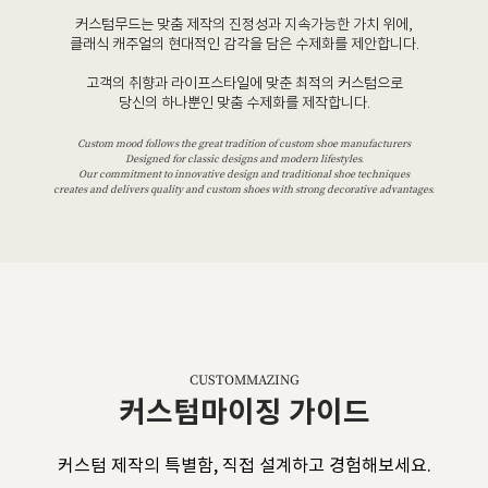
커스텀무드는 맞춤 제작의 진정성과 지속가능한 가치 위에,
클래식 캐주얼의 현대적인 감각을 담은 수제화를 제안합니다.
고객의 취향과 라이프스타일에 맞춘 최적의 커스텀으로
당신의 하나뿐인 맞춤 수제화를 제작합니다.
Custom mood follows the great tradition of custom shoe manufacturers
Designed for classic designs and modern lifestyles.
Our commitment to innovative design and traditional shoe techniques
creates and delivers quality and custom shoes with strong decorative advantages.
CUSTOMMAZING
커스텀마이징 가이드
커스텀 제작의 특별함, 직접 설계하고 경험해보세요.