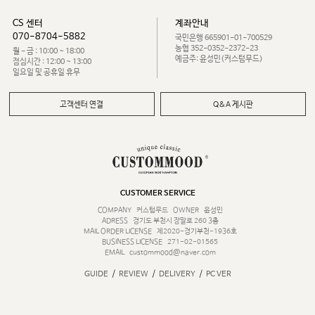
CS 센터
계좌안내
070-8704-5882
국민은행 665901-01-700529
농협 352-0352-2372-23
월 - 금 : 10:00 ~ 18:00
예금주: 윤성민(커스텀무드)
점심시간 : 12:00 ~ 13:00
일요일 및 공휴일 휴무
고객센터 연결
Q&A 게시판
CUSTOMER SERVICE
COMPANY
커스텀무드
OWNER
윤성민
ADRESS
경기도 부천시 장말로 260 3층
MAIL ORDER LICENSE
제2020-경기부천-1936호
BUSINESS LICENSE
271-02-01565
EMAIL
custommood@naver.com
/
/
/
GUIDE
REVIEW
DELIVERY
PC VER