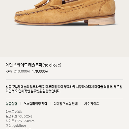
에딘 스웨이드 테슬로퍼(gold lose)
210,000원
179,000
원
KRW
발등 윗부분태슬과 앞코와 발등 테두리를 따라 정교하게 셔링과 스티치 마감을 적용해, 캐주얼
하면서
도 입체적인 실루엣을 완성했습니다.
상품설명
커스텀마이징 제작
디테일 커스텀 안내
치수 가이드
라스트 : 003
모델번호 : CU502-S
사이즈 : 225~290mm
색상 : gold lose