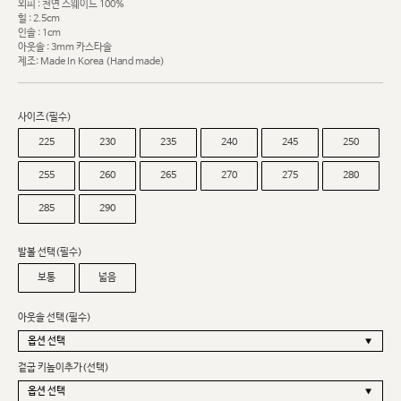
외피 : 천연 스웨이드 100%
힐 : 2.5cm
인솔 : 1cm
아웃솔 : 3mm 카스타솔
제조: Made In Korea (Hand made)
사이즈(필수)
225
230
235
240
245
250
255
260
265
270
275
280
285
290
발볼 선택(필수)
보통
넓음
아웃솔 선택(필수)
겉굽 키높이추가(선택)