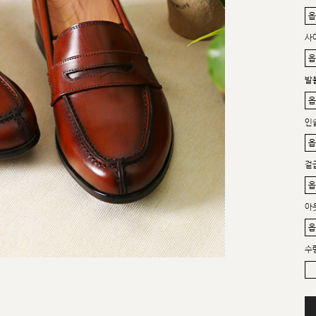
사
발
인
겉
아
수