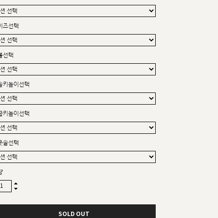
커스텀무드
카카오톡 24시간 문의
이즈선택
볼선택
솔키높이선택
굽키높이선택
웃솔선택
량
sat,sun,holiday off
SOLD OUT