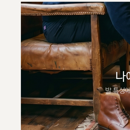
나
발 특성에