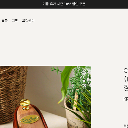
여름 휴가 시즌 10% 할인 쿠폰
룩북
리뷰
고객센터
(
K
색