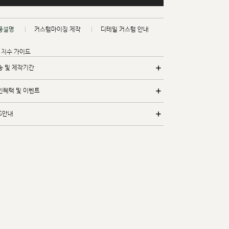
품설명
커스텀마이징 제작
디테일 커스텀 안내
치수 가이드
송 및 제작기간
인혜택 및 이벤트
/S안내