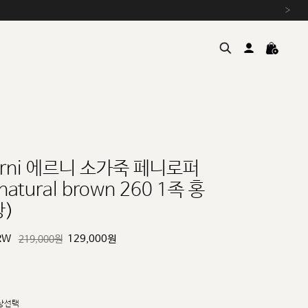
›
erni 에르니 소가죽 페니로퍼
natural brown 260 1족 홍
여름을 위한 특별한 혜택, 10% 
창)
원부자재 상승에 따른 가격 조
설 연휴 배송 안내 및 쿠폰 혜택
RW
129,000
원
219,000원
추석 연휴 최대 10% 할인 쿠
상선택