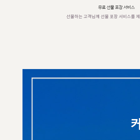
무료 선물 포장 서비스
선물하는 고객님께 선물 포장 서비스를 제