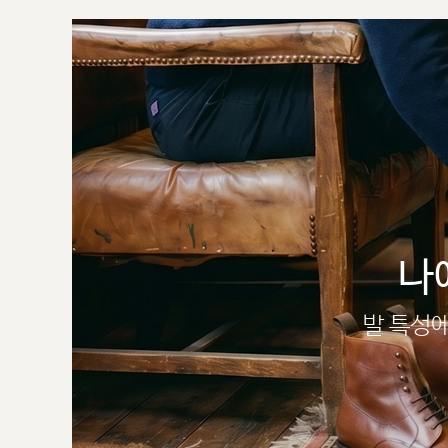
나
발 특성에