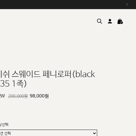
›
에쉬 스웨이드 페니로퍼(black
35 1족)
여름을 위한 특별한 혜택, 10% 
원부자재 상승에 따른 가격 조
RW
98,000
원
200,000원
설 연휴 배송 안내 및 쿠폰 혜택
추석 연휴 최대 10% 할인 쿠
상선택