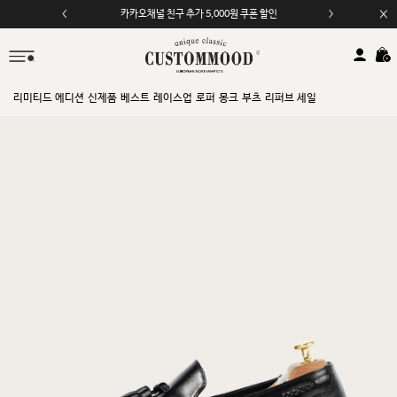
카카오채널 친구 추가 5,000원 쿠폰 할인
모바일 앱 자동 2,000원 할인
리미티드 에디션
신제품
베스트
레이스업
로퍼
몽크
부츠
리퍼브 세일