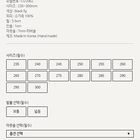
모델번호 : CU2062
사이즈 : 235~300mm
색상 : black fg
외피 : 소가죽 100%
힐 : 3.5cm
인솔 : 1cm
아웃솔 : 7mm 러버솔
제조: Made In Korea (Hand made)
사이즈(필수)
235
240
245
250
255
260
265
270
275
280
285
290
295
300
발볼 선택(필수)
보통
넓음
아웃솔 선택(필수)