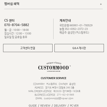
멤버쉽 혜택
CS 센터
계좌안내
070-8704-5882
국민은행 665901-01-700529
농협 352-0352-2372-23
월 - 금 : 10:00 ~ 18:00
예금주: 윤성민(커스텀무드)
점심시간 : 12:00 ~ 13:00
일요일 및 공휴일 휴무
고객센터 연결
Q&A 게시판
CUSTOMER SERVICE
COMPANY
커스텀무드
OWNER
윤성민
ADRESS
경기도 부천시 장말로 260 3층
MAIL ORDER LICENSE
제2020-경기부천-1936호
BUSINESS LICENSE
271-02-01565
EMAIL
custommood@naver.com
/
/
/
GUIDE
REVIEW
DELIVERY
PC VER