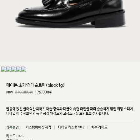
메이든 소가죽 테슬로퍼(black fg)
210,000원
179,000
원
KRW
발등에 얹힌 클래식한 꽈배기 태슬 장식과 더불어 측면 라인을 따라 촘촘하게 엮인 위빙 스티치
디테일
이 수제화만의 높은 공정 완성도와 고급스러운 포인트를 선사합니다.
상품설명
커스텀마이징 제작
디테일 커스텀 안내
치수 가이드
라스트 : 026