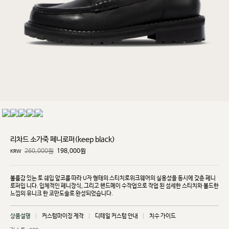
리차드 소가죽 페니로퍼(keep black)
260,000원
198,000
원
KRW
볼륨감 있는 토 쉐입 앞코를 따라 U자 형태의 스티치로위크웨어의 실용성을 동시에 갖춘 페니
로퍼입
니다. 입체적인 페니장식, 그리고 핸드메이 수작업으로 작업 된 섬세한 스티치와 볼드한
느낌의 유니크
한 코만도솔로 완성되었습니다.
상품설명
커스텀마이징 제작
디테일 커스텀 안내
치수 가이드