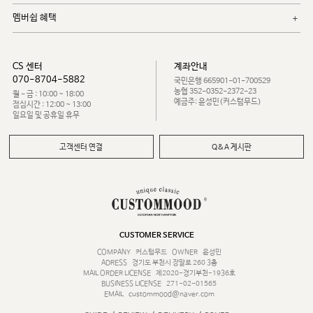
멤버쉽 혜택
CS 센터
계좌안내
070-8704-5882
국민은행 665901-01-700529
농협 352-0352-2372-23
월 - 금 : 10:00 ~ 18:00
예금주: 윤성민(커스텀무드)
점심시간 : 12:00 ~ 13:00
일요일 및 공휴일 휴무
고객센터 연결
Q&A 게시판
CUSTOMER SERVICE
COMPANY
커스텀무드
OWNER
윤성민
ADRESS
경기도 부천시 장말로 260 3층
MAIL ORDER LICENSE
제2020-경기부천-1936호
BUSINESS LICENSE
271-02-01565
EMAIL
custommood@naver.com