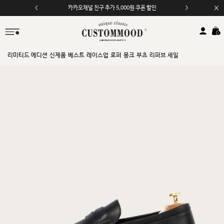
카카오채널 친구 추가 5,000원 쿠폰 할인
모바일 앱 자동 2,000원 할인
리미티드 에디션
신제품
베스트
레이스업
로퍼
몽크
부츠
리퍼브 세일