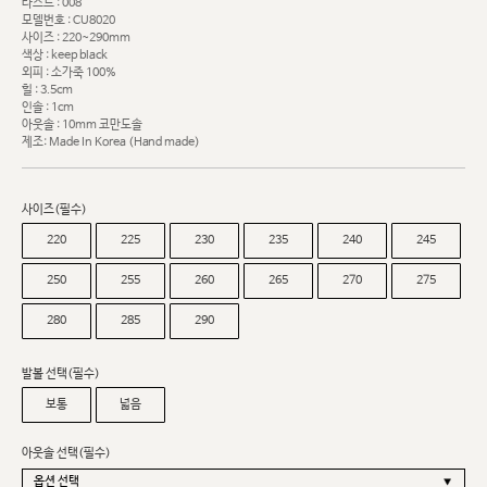
라스트 : 008
모델번호 : CU8020
사이즈 : 220~290mm
색상 : keep black
외피 : 소가죽 100%
힐 : 3.5cm
인솔 : 1cm
아웃솔 : 10mm 코만도솔
제조: Made In Korea (Hand made)
사이즈(필수)
220
225
230
235
240
245
250
255
260
265
270
275
280
285
290
발볼 선택(필수)
보통
넓음
아웃솔 선택(필수)