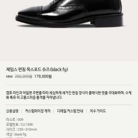
제임스 펀칭 옥스포드 슈즈(black fg)
200,000원
179,000
원
KRW
캡토 라인과 아일렛 주변을 따라 세심하게 새겨진 펀칭 장식이 클래식한 멋을 극대화하며, 수제
화 특유
의 고풍스러운 품격을 자아냅니다.
상품설명
커스텀마이징 제작
디테일 커스텀 안내
치수 가이드
라스트 : 009
모델번호 : CU1306
사이즈 : 235~310mm
색상 : black fg