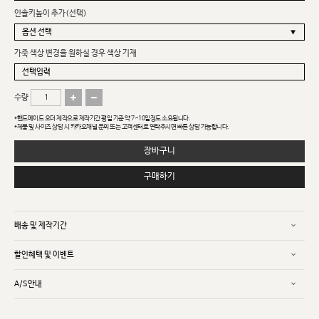
인솔키높이 추가(선택)
가죽 색상 변경을 원하실 경우 색상 기재
수량
*핸드메이드 오더 제작으로 제작기간 평일 기준 약 7~10일정도 소요됩니다.
*제품 및 사이즈 상담 시 카카오채널 문의 또는 고객센터로 연락주시면 빠른 상담 가능합니다.
장바구니
구매하기
배송 및 제작기간
할인혜택 및 이벤트
A/S안내