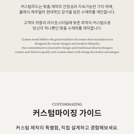
커스텀무드는 맞춤 제작의 진정성과 지속가능한 가치 위에,
클래식 캐주얼의 현대적인 감각을 담은 수제화를 제안합니다.
고객의 취향과 라이프스타일에 맞춘 최적의 커스텀으로
당신의 하나뿐인 맞춤 수제화를 제작합니다.
Custom mood follows the great tradition of custom shoe manufacturers
Designed for classic designs and modern lifestyles.
Our commitment to innovative design and traditional shoe techniques
creates and delivers quality and custom shoes with strong decorative advantages.
CUSTOMMAZING
커스텀마이징 가이드
커스텀 제작의 특별함, 직접 설계하고 경험해보세요.