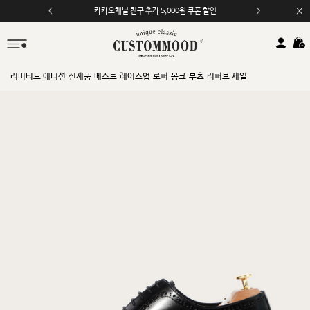
카카오채널 친구 추가 5,000원 쿠폰 할인
모바일 앱 자동 2,000원 할인
리미티드 에디션
신제품
베스트
레이스업
로퍼
몽크
부츠
리퍼브 세일