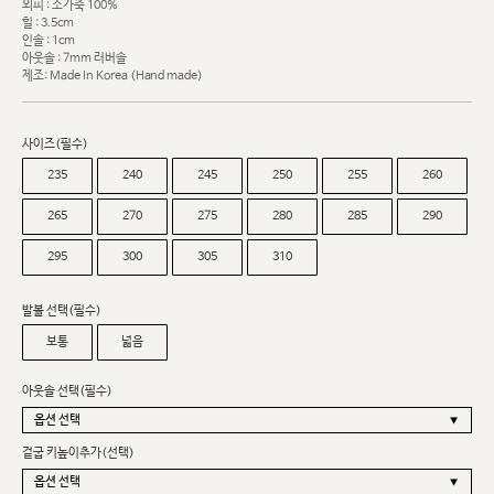
외피 : 소가죽 100%
힐 : 3.5cm
인솔 : 1cm
아웃솔 : 7mm 러버솔
제조: Made In Korea (Hand made)
사이즈(필수)
235
240
245
250
255
260
265
270
275
280
285
290
295
300
305
310
발볼 선택(필수)
보통
넓음
아웃솔 선택(필수)
겉굽 키높이추가(선택)