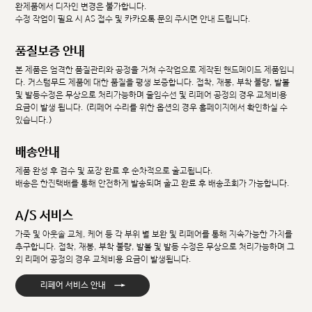
완제품에서 디자인 변경은 불가합니다.
수정 작업이 필요 시 AS 접수 및 카카오톡 문의 주시면 안내 드립니다.
품질보증 안내
본 제품은 엄격한 품질관리와 공정을 거쳐 수작업으로 제작된 핸드메이드 제품입니
다. 커스텀무드 제품에 대한 품질을 평생 보증합니다. 접착, 재봉, 부착 불량, 발볼
및 발등수정은 무상으로 처리가능하며 줄임수선 및 리페어 공정의 경우 교체비용
요금이 발생 됩니다. (리페어 수리를 위한 옵션의 경우 홈페이지에서 확인하실 수
있습니다.)
배송안내
제품 완성 후 검수 및 포장 완료 후 순차적으로 출고됩니다.
배송은 한진택배를 통해 안전하게 발송되며 출고 완료 후 배송조회가 가능합니다.
A/S 서비스
가죽 및 아웃솔 교체, 케어 등 각 부위 별 보완 및 리페어를 통해 지속가능한 가치를
추구합니다. 접착, 재봉, 부착 불량, 발볼 및 발등 수정은 무상으로 처리가능하며 그
외 리페어 공정의 경우 교체비용 요금이 발생됩니다.
→
리페어 서비스 안내