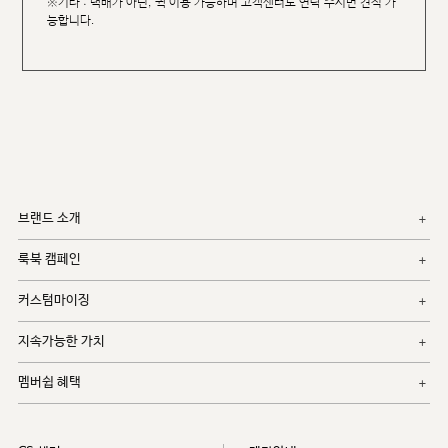
※기타 : 택배가 아닌, 퀵 이용 가능하며 고객센터로 연락 주시면 견적 가
능합니다.
브랜드 소개
룩북 캠페인
커스텀마이징
지속가능한 가치
멤버쉽 혜택