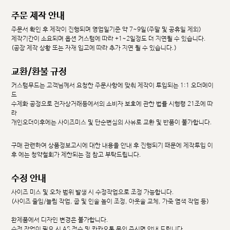
주문 제작 안내
주문서 확인 후 제작이 진행되며 영업일기준 약 7~9일(주말 및 공휴일 제외)
제작기간이 소요되며 옵션 커스텀에 따라 +1~2일정도 더 지연될 수 있습니다.
(공장 제작 상황 또는 자재 입고에 따라 추가 지연 될 수 있습니다.)
교환/환불 규정
커스텀무드는 고객님께서 요청한 주문사항에 맞춰 제작이 투입되는 1:1 오더메이
드
수제화 공정으로 전자상거래등에서의 소비자 보호에 관한 법률 시행령 21조에 따
라
개인오더이후에는 사이즈미스 및 단순변심의 사유로 교환 및 반품이 불가합니다.
구매 관련하여 상품정보고시에 대한 내용을 안내 후 진행되기 때문에 제작투입 이
후 에는 청약철회가 제한되는 점 참고 부탁드립니다.
수정 안내
사이즈 미스 및 오차 범위 발생 시 수정작업으로 조정 가능합니다.
(사이즈 줄임/늘림 작업, 굽 및 인솔 높이 조정, 아웃솔 교체, 가죽 염색 작업 등)
완제품에서 디자인 변경은 불가합니다.
수정 작업이 필요 시 AS 접수 및 카카오톡 문의 주시면 안내 드립니다.