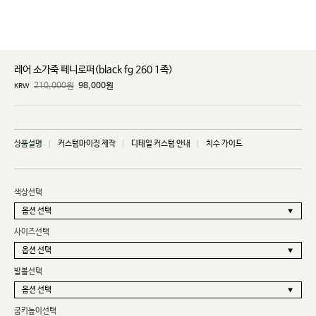
레어 소가죽 페니로퍼(black fg 260 1족)
210,000원
98,000
원
KRW
상품설명
커스텀마이징 제작
디테일 커스텀 안내
치수 가이드
색상선택
사이즈선택
발볼선택
굽키높이선택