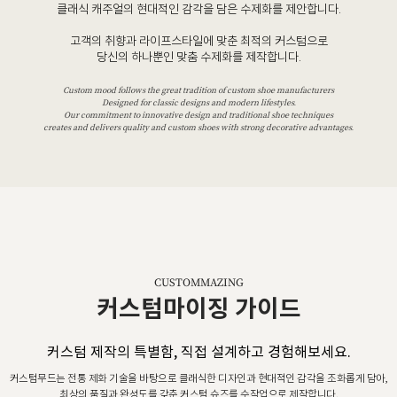
클래식 캐주얼의 현대적인 감각을 담은 수제화를 제안합니다.
고객의 취향과 라이프스타일에 맞춘 최적의 커스텀으로
당신의 하나뿐인 맞춤 수제화를 제작합니다.
Custom mood follows the great tradition of custom shoe manufacturers
Designed for classic designs and modern lifestyles.
Our commitment to innovative design and traditional shoe techniques
creates and delivers quality and custom shoes with strong decorative advantages.
CUSTOMMAZING
커스텀마이징 가이드
커스텀 제작의 특별함, 직접 설계하고 경험해보세요.
커스텀무드는 전통 제화 기술을 바탕으로 클래식한 디자인과 현대적인 감각을 조화롭게 담아,
최상의 품질과 완성도를 갖춘 커스텀 슈즈를 수작업으로 제작합니다.