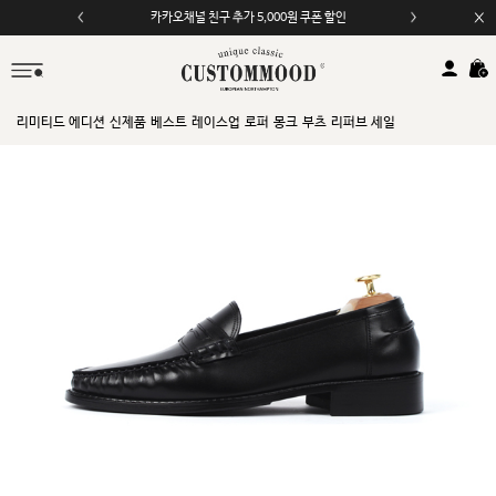
카카오채널 친구 추가 5,000원 쿠폰 할인
모바일 앱 자동 2,000원 할인
리미티드 에디션
신제품
베스트
레이스업
로퍼
몽크
부츠
리퍼브 세일