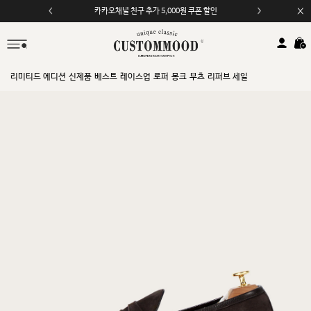
카카오채널 친구 추가 5,000원 쿠폰 할인
모바일 앱 자동 2,000원 할인
리미티드 에디션
신제품
베스트
레이스업
로퍼
몽크
부츠
리퍼브 세일