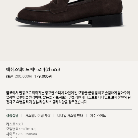
에쉬 스웨이드 페니로퍼(choco)
200,000원
179,000
원
KRW
앞코에서 발등으로 이어지는 정교한 스티치 라인이 발 모양을 균형 잡히고 슬림하게 잡아주어
깔끔한
실루엣을 완성하며, 발등을 가로지르는 전통적인 페니 스트랩 디테일로 로퍼 본연의 단
정하고 유행을
타지 않는 타임리스 클래식함을 강조했습니다.
상품설명
커스텀마이징 제작
디테일 커스텀 안내
치수 가이드
라스트 : 007
모델번호 : CU7010-S
사이즈 : 235~290mm