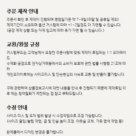
주문 제작 안내
주문서 확인 후 제작이 진행되며 영업일기준 약 7~9일(주말 및 공휴일 제외)
제작기간이 소요되며 옵션 커스텀에 따라 +1~2일정도 더 지연될 수 있습니다.
(공장 제작 상황 또는 자재 입고에 따라 추가 지연 될 수 있습니다.)
교환/환불 규정
커스텀무드는 고객님께서 요청한 주문사항에 맞춰 제작이 투입되는 1:1 오더메이
드
수제화 공정으로 전자상거래등에서의 소비자 보호에 관한 법률 시행령 21조에 따
라
개인오더이후에는 사이즈미스 및 단순변심의 사유로 교환 및 반품이 불가합니다.
구매 관련하여 상품정보고시에 대한 내용을 안내 후 진행되기 때문에 제작투입 이
후 에는 청약철회가 제한되는 점 참고 부탁드립니다.
수정 안내
사이즈 미스 및 오차 범위 발생 시 수정작업으로 조정 가능합니다.
(사이즈 줄임/늘림 작업, 굽 및 인솔 높이 조정, 아웃솔 교체, 가죽 염색 작업 등)
완제품에서 디자인 변경은 불가합니다.