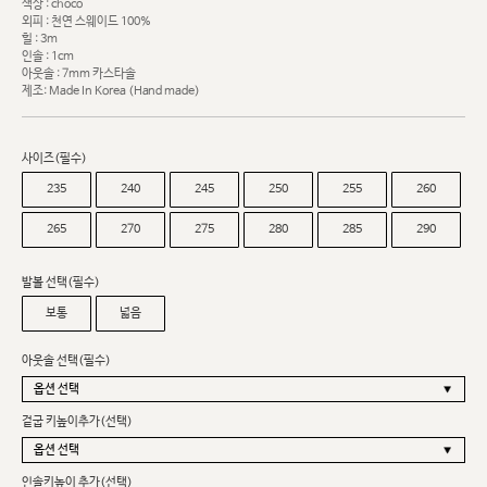
색상 : choco
외피 : 천연 스웨이드 100%
힐 : 3m
인솔 : 1cm
아웃솔 : 7mm 카스타솔
제조: Made In Korea (Hand made)
사이즈(필수)
235
240
245
250
255
260
265
270
275
280
285
290
발볼 선택(필수)
보통
넓음
아웃솔 선택(필수)
겉굽 키높이추가(선택)
인솔키높이 추가(선택)