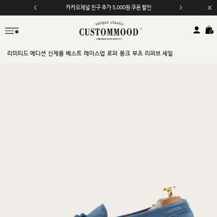
카카오채널 친구 추가 5,000원 쿠폰 할인
모바일 앱 자동 2,000원 할인
리미티드 에디션
신제품
베스트
레이스업
로퍼
몽크
부츠
리퍼브 세일