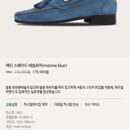
에딘 스웨이드 테슬로퍼(marine blue)
210,000원
179,000
원
KRW
발등 윗부분태슬과 앞코와 발등 테두리를 따라 정교하게 셔링과 스티치 마감을 적용해, 캐주얼
하면서
도 입체적인 실루엣을 완성했습니다.
상품설명
커스텀마이징 제작
디테일 커스텀 안내
치수 가이드
라스트 : 003
모델번호 : CU502-S
사이즈 : 225~290mm
색상 : marine blue