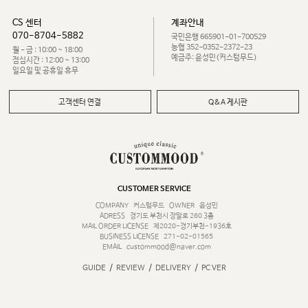
CS 센터
계좌안내
070-8704-5882
국민은행 665901-01-700529
농협 352-0352-2372-23
월 - 금 : 10:00 ~ 18:00
예금주: 윤성민(커스텀무드)
점심시간 : 12:00 ~ 13:00
일요일 및 공휴일 휴무
고객센터 연결
Q&A 게시판
CUSTOMER SERVICE
COMPANY
커스텀무드
OWNER
윤성민
ADRESS
경기도 부천시 장말로 260 3층
MAIL ORDER LICENSE
제2020-경기부천-1936호
BUSINESS LICENSE
271-02-01565
EMAIL
custommood@naver.com
/
/
/
GUIDE
REVIEW
DELIVERY
PC VER