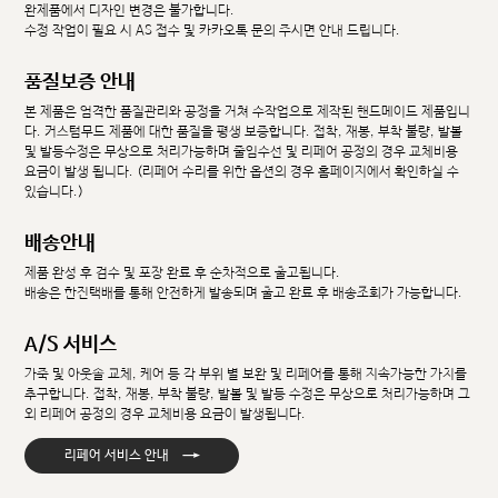
완제품에서 디자인 변경은 불가합니다.
수정 작업이 필요 시 AS 접수 및 카카오톡 문의 주시면 안내 드립니다.
품질보증 안내
본 제품은 엄격한 품질관리와 공정을 거쳐 수작업으로 제작된 핸드메이드 제품입니
다. 커스텀무드 제품에 대한 품질을 평생 보증합니다. 접착, 재봉, 부착 불량, 발볼
및 발등수정은 무상으로 처리가능하며 줄임수선 및 리페어 공정의 경우 교체비용
요금이 발생 됩니다. (리페어 수리를 위한 옵션의 경우 홈페이지에서 확인하실 수
있습니다.)
배송안내
제품 완성 후 검수 및 포장 완료 후 순차적으로 출고됩니다.
배송은 한진택배를 통해 안전하게 발송되며 출고 완료 후 배송조회가 가능합니다.
A/S 서비스
가죽 및 아웃솔 교체, 케어 등 각 부위 별 보완 및 리페어를 통해 지속가능한 가치를
추구합니다. 접착, 재봉, 부착 불량, 발볼 및 발등 수정은 무상으로 처리가능하며 그
외 리페어 공정의 경우 교체비용 요금이 발생됩니다.
→
리페어 서비스 안내