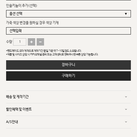
인솔키높이 추가(선택)
가죽 색상 변경을 원하실 경우 색상 기재
수량
*핸드메이드 오더 제작으로 제작기간 평일 기준 약 7~10일정도 소요됩니다.
*제품 및 사이즈 상담 시 카카오채널 문의 또는 고객센터로 연락주시면 빠른 상담 가능합니다.
장바구니
구매하기
배송 및 제작기간
할인혜택 및 이벤트
A/S안내