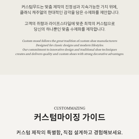
커스텀무드는 맞춤 제작의 진정성과 지속가능한 가치 위에,
클래식 캐주얼의 현대적인 감각을 담은 수제화를 제안합니다.
고객의 취향과 라이프스타일에 맞춘 최적의 커스텀으로
당신의 하나뿐인 맞춤 수제화를 제작합니다.
Custom mood follows the great tradition of custom shoe manufacturers
Designed for classic designs and modern lifestyles.
Our commitment to innovative design and traditional shoe techniques
creates and delivers quality and custom shoes with strong decorative advantages.
CUSTOMMAZING
커스텀마이징 가이드
커스텀 제작의 특별함, 직접 설계하고 경험해보세요.