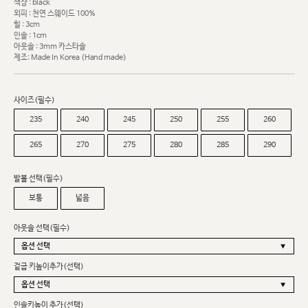
색상 : black
외피 : 천연 스웨이드 100%
힐 : 3cm
인솔 : 1cm
아웃솔 : 3mm 카스타솔
제조: Made In Korea (Hand made)
사이즈(필수)
235
240
245
250
255
260
265
270
275
280
285
290
발볼 선택(필수)
보통
넓음
아웃솔 선택(필수)
겉굽 키높이추가(선택)
인솔키높이 추가(선택)