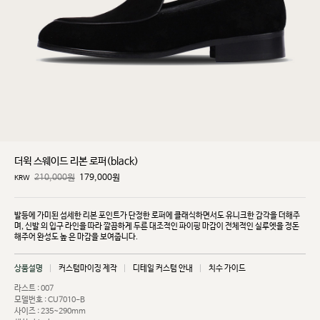
더윅 스웨이드 리본 로퍼(black)
210,000원
179,000
원
KRW
발등에 가미된 섬세한 리본 포인트가 단정한 로퍼에 클래식하면서도 유니크한 감각을 더해주
며, 신발
의 입구 라인을 따라 깔끔하게 두른 대조적인 파이핑 마감이 전체적인 실루엣을 정돈
해주어 완성도 높
은 마감을 보여줍니다.
상품설명
커스텀마이징 제작
디테일 커스텀 안내
치수 가이드
라스트 : 007
모델번호 : CU7010-B
사이즈 : 235~290mm