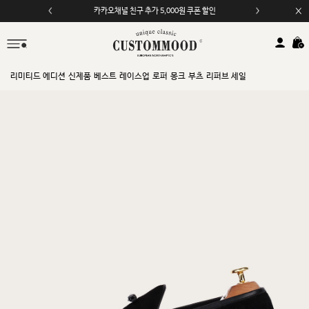
카카오채널 친구 추가 5,000원 쿠폰 할인
리미티드 에디션
신제품
베스트
레이스업
로퍼
몽크
부츠
리퍼브 세일