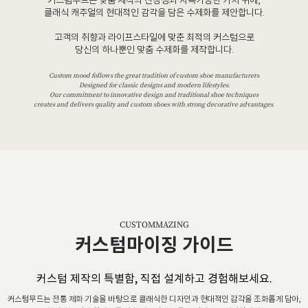
커스텀무드는 맞춤 제작의 진정성과 지속가능한 가치 위에,
클래식 캐주얼의 현대적인 감각을 담은 수제화를 제안합니다.
고객의 취향과 라이프스타일에 맞춘 최적의 커스텀으로
당신의 하나뿐인 맞춤 수제화를 제작합니다.
Custom mood follows the great tradition of custom shoe manufacturers
Designed for classic designs and modern lifestyles.
Our commitment to innovative design and traditional shoe techniques
creates and delivers quality and custom shoes with strong decorative advantages.
CUSTOMMAZING
커스텀마이징 가이드
커스텀 제작의 특별함, 직접 설계하고 경험해보세요.
커스텀무드는 전통 제화 기술을 바탕으로 클래식한 디자인과 현대적인 감각을 조화롭게 담아,