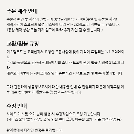
주문 제작 안내
주문서 확인 후 제작이 진행되며 영업일기준 약 7~9일(주말 및 공휴일 제외)
제작기간이 소요되며 옵션 커스텀에 따라 +1~2일정도 더 지연될 수 있습니다.
(공장 제작 상황 또는 자재 입고에 따라 추가 지연 될 수 있습니다.)
교환/환불 규정
커스텀무드는 고객님께서 요청한 주문사항에 맞춰 제작이 투입되는 1:1 오더메이
드
수제화 공정으로 전자상거래등에서의 소비자 보호에 관한 법률 시행령 21조에 따
라
개인오더이후에는 사이즈미스 및 단순변심의 사유로 교환 및 반품이 불가합니다.
구매 관련하여 상품정보고시에 대한 내용을 안내 후 진행되기 때문에 제작투입 이
후 에는 청약철회가 제한되는 점 참고 부탁드립니다.
수정 안내
사이즈 미스 및 오차 범위 발생 시 수정작업으로 조정 가능합니다.
(사이즈 줄임/늘림 작업, 굽 및 인솔 높이 조정, 아웃솔 교체, 가죽 염색 작업 등)
완제품에서 디자인 변경은 불가합니다.