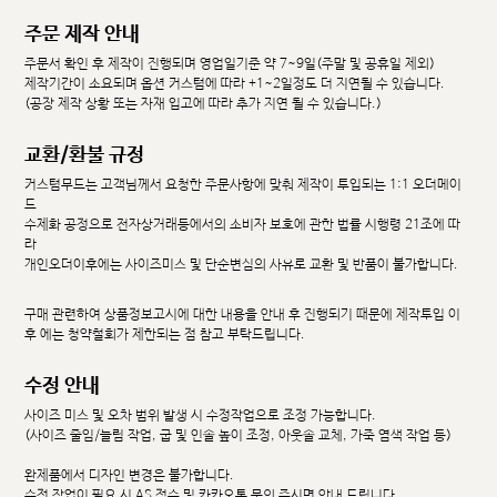
주문 제작 안내
주문서 확인 후 제작이 진행되며 영업일기준 약 7~9일(주말 및 공휴일 제외)
제작기간이 소요되며 옵션 커스텀에 따라 +1~2일정도 더 지연될 수 있습니다.
(공장 제작 상황 또는 자재 입고에 따라 추가 지연 될 수 있습니다.)
교환/환불 규정
커스텀무드는 고객님께서 요청한 주문사항에 맞춰 제작이 투입되는 1:1 오더메이
드
수제화 공정으로 전자상거래등에서의 소비자 보호에 관한 법률 시행령 21조에 따
라
개인오더이후에는 사이즈미스 및 단순변심의 사유로 교환 및 반품이 불가합니다.
구매 관련하여 상품정보고시에 대한 내용을 안내 후 진행되기 때문에 제작투입 이
후 에는 청약철회가 제한되는 점 참고 부탁드립니다.
수정 안내
사이즈 미스 및 오차 범위 발생 시 수정작업으로 조정 가능합니다.
(사이즈 줄임/늘림 작업, 굽 및 인솔 높이 조정, 아웃솔 교체, 가죽 염색 작업 등)
완제품에서 디자인 변경은 불가합니다.
수정 작업이 필요 시 AS 접수 및 카카오톡 문의 주시면 안내 드립니다.