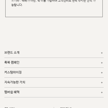
※기타 : 택배가 아닌, 퀵 이용 가능하며 고객센터로 연락 주시면 견적 가
능합니다.
브랜드 소개
룩북 캠페인
커스텀마이징
지속가능한 가치
멤버쉽 혜택