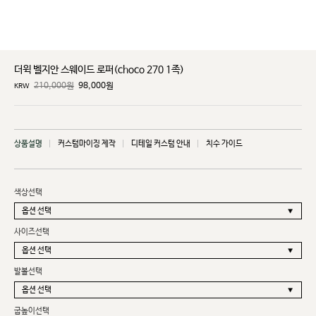
더윅 벨지안 스웨이드 로퍼(choco 270 1족)
210,000원
98,000
원
KRW
상품설명
커스텀마이징 제작
디테일 커스텀 안내
치수 가이드
색상선택
사이즈선택
발볼선택
굽높이선택