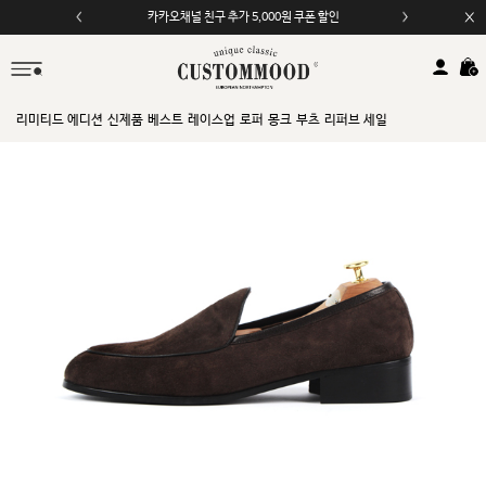
카카오채널 친구 추가 5,000원 쿠폰 할인
모바일 앱 자동 2,000원 할인
리미티드 에디션
신제품
베스트
레이스업
로퍼
몽크
부츠
리퍼브 세일