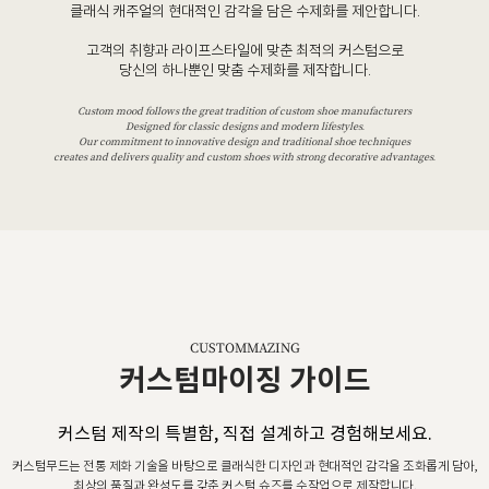
클래식 캐주얼의 현대적인 감각을 담은 수제화를 제안합니다.
고객의 취향과 라이프스타일에 맞춘 최적의 커스텀으로
당신의 하나뿐인 맞춤 수제화를 제작합니다.
Custom mood follows the great tradition of custom shoe manufacturers
Designed for classic designs and modern lifestyles.
Our commitment to innovative design and traditional shoe techniques
creates and delivers quality and custom shoes with strong decorative advantages.
CUSTOMMAZING
커스텀마이징 가이드
커스텀 제작의 특별함, 직접 설계하고 경험해보세요.
커스텀무드는 전통 제화 기술을 바탕으로 클래식한 디자인과 현대적인 감각을 조화롭게 담아,
최상의 품질과 완성도를 갖춘 커스텀 슈즈를 수작업으로 제작합니다.