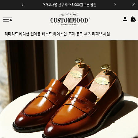
카카오채널 친구 추가 5,000원 쿠폰 할인
리미티드 에디션
신제품
베스트
레이스업
로퍼
몽크
부츠
리퍼브 세일