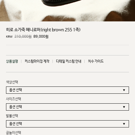
히로 소가죽 페니로퍼(right brown 255 1족)
210,000원
89,000
원
KRW
상품설명
커스텀마이징 제작
디테일 커스텀 안내
치수 가이드
색상선택
사이즈선택
발볼선택
굽높이선택