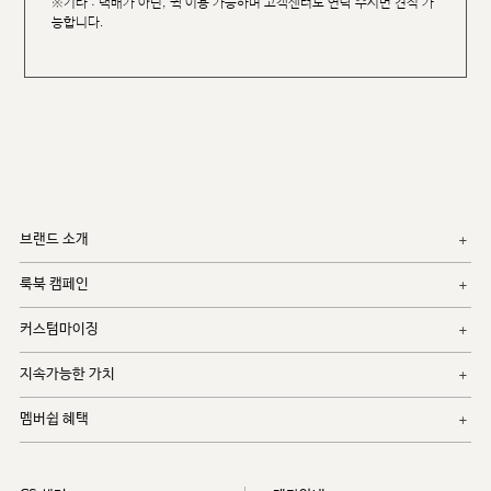
※기타 : 택배가 아닌, 퀵 이용 가능하며 고객센터로 연락 주시면 견적 가
능합니다.
브랜드 소개
룩북 캠페인
커스텀마이징
지속가능한 가치
멤버쉽 혜택