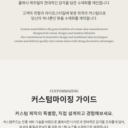
클래식 캐주얼의 현대적인 감각을 담은 수제화를 제안합니다.
고객의 취향과 라이프스타일에 맞춘 최적의 커스텀으로
당신의 하나뿐인 맞춤 수제화를 제작합니다.
Custom mood follows the great tradition of custom shoe manufacturers
Designed for classic designs and modern lifestyles.
Our commitment to innovative design and traditional shoe techniques
creates and delivers quality and custom shoes with strong decorative advantages.
CUSTOMMAZING
커스텀마이징 가이드
커스텀 제작의 특별함, 직접 설계하고 경험해보세요.
커스텀무드는 전통 제화 기술을 바탕으로 클래식한 디자인과 현대적인 감각을 조화롭게 담아,
최상의 품질과 완성도를 갖춘 커스텀 슈즈를 수작업으로 제작합니다.