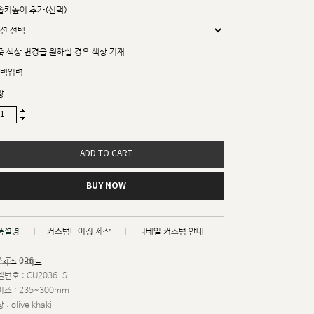
솔키높이 추가(선택)
죽 색상 변경을 원하실 경우 색상 기재
량
ADD TO CART
BUY NOW
품설명
커스텀마이징 제작
디테일 커스텀 안내
트 : 026
치수 가이드
번호 : CU2036-S
즈 : 235~300mm
 : olive khaki