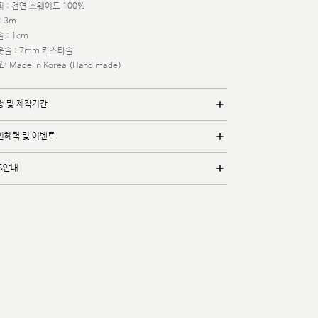
 : 천연 스웨이드 100%
: 3m
 : 1cm
웃솔 : 7mm 카스타솔
: Made In Korea (Hand made)
송 및 제작기간
인혜택 및 이벤트
/S안내