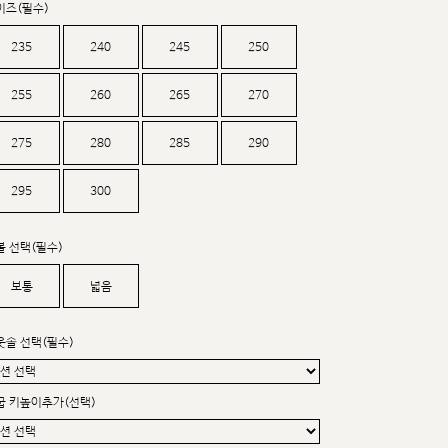
이즈(필수)
커스텀무드
카카오톡 24시간 문의
235
240
245
250
255
260
265
270
275
280
285
290
295
300
볼 선택(필수)
보통
넓음
웃솔 선택(필수)
굽 키높이추가(선택)
sat,sun,holiday off