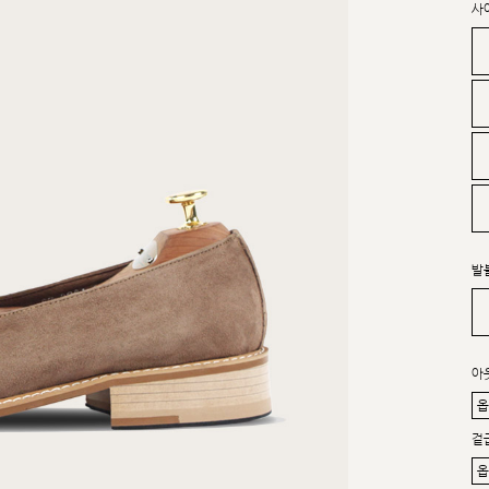
사
발
아
겉