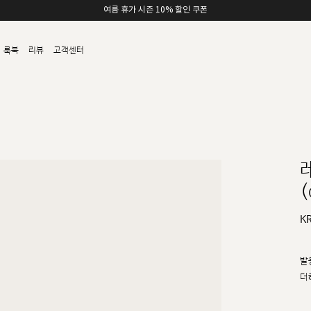
여름 휴가 시즌 10% 할인 쿠폰
룩북
리뷰
고객센터
(
K
발
더