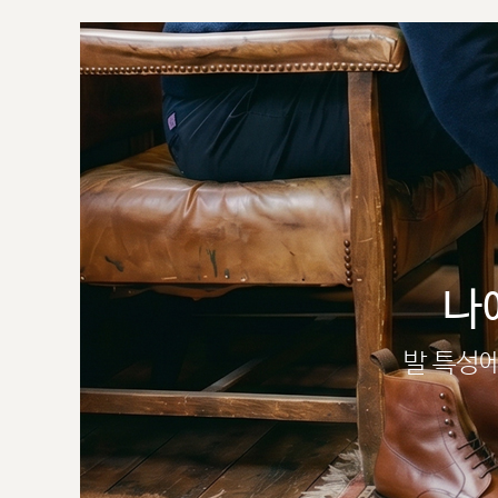
나
발 특성에