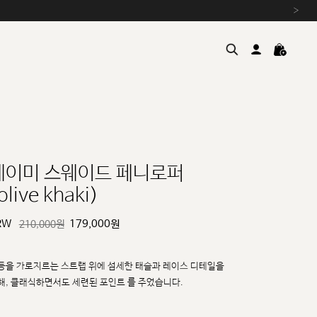
›
레이미 스웨이드 페니로퍼
olive khaki)
여름을 위한 특별한 혜택, 10% 
원부자재 상승에 따른 가격 조
RW
179,000
원
210,000원
설 연휴 배송 안내 및 쿠폰 혜택
추석 연휴 최대 10% 할인 쿠
등을 가로지르는 스트랩 위에 섬세한 태슬과 레이스 디테일을
해, 클래식하면서도 세련된 포인트
를 주었습니다.