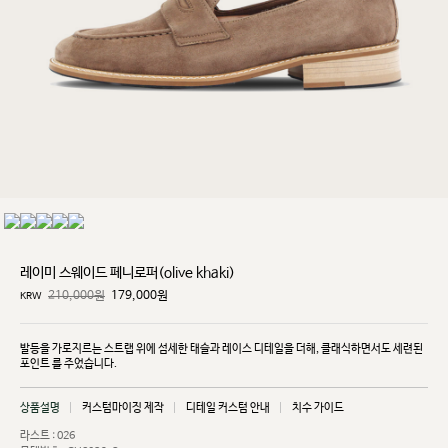
레이미 스웨이드 페니로퍼(olive khaki)
210,000원
179,000
원
KRW
발등을 가로지르는 스트랩 위에 섬세한 태슬과 레이스 디테일을 더해, 클래식하면서도 세련된
포인트
를 주었습니다.
상품설명
커스텀마이징 제작
디테일 커스텀 안내
치수 가이드
라스트 : 026