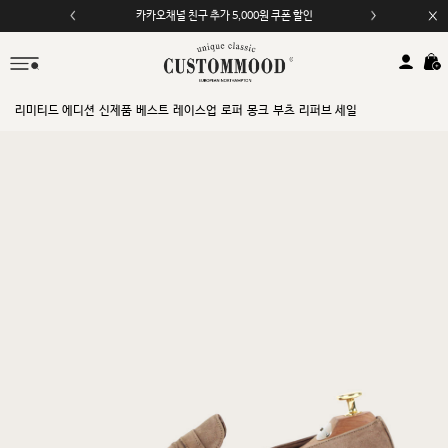
모바일 앱 자동 2,000원 할인
리미티드 에디션
신제품
베스트
레이스업
로퍼
몽크
부츠
리퍼브 세일