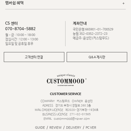
멤버쉽 혜택
CS 센터
계좌안내
070-8704-5882
국민은행 665901-01-700529
농협 352-0352-2372-23
월 - 금 : 10:00 ~ 18:00
예금주: 윤성민(커스텀무드)
점심시간 : 12:00 ~ 13:00
일요일 및 공휴일 휴무
고객센터 연결
Q&A 게시판
CUSTOMER SERVICE
COMPANY
커스텀무드
OWNER
윤성민
ADRESS
경기도 부천시 장말로 260 3층
MAIL ORDER LICENSE
제2020-경기부천-1936호
BUSINESS LICENSE
271-02-01565
EMAIL
custommood@naver.com
/
/
/
GUIDE
REVIEW
DELIVERY
PC VER