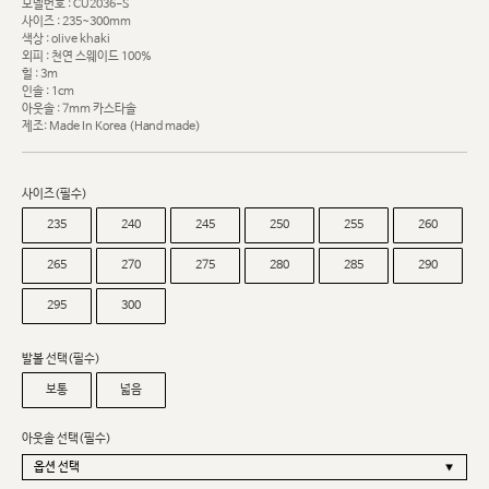
모델번호 : CU2036-S
사이즈 : 235~300mm
색상 : olive khaki
외피 : 천연 스웨이드 100%
힐 : 3m
인솔 : 1cm
아웃솔 : 7mm 카스타솔
제조: Made In Korea (Hand made)
사이즈(필수)
235
240
245
250
255
260
265
270
275
280
285
290
295
300
발볼 선택(필수)
보통
넓음
아웃솔 선택(필수)