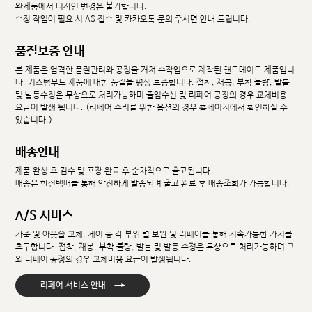
완제품에서 디자인 변경은 불가합니다.
수정 작업이 필요 시 AS 접수 및 카카오톡 문의 주시면 안내 드립니다.
품질보증 안내
본 제품은 엄격한 품질관리와 공정을 거쳐 수작업으로 제작된 핸드메이드 제품입니
다. 커스텀무드 제품에 대한 품질을 평생 보증합니다. 접착, 재봉, 부착 불량, 발볼
및 발등수정은 무상으로 처리가능하며 줄임수선 및 리페어 공정의 경우 교체비용
요금이 발생 됩니다. (리페어 수리를 위한 옵션의 경우 홈페이지에서 확인하실 수
있습니다.)
배송안내
제품 완성 후 검수 및 포장 완료 후 순차적으로 출고됩니다.
배송은 한진택배를 통해 안전하게 발송되며 출고 완료 후 배송조회가 가능합니다.
A/S 서비스
가죽 및 아웃솔 교체, 케어 등 각 부위 별 보완 및 리페어를 통해 지속가능한 가치를
추구합니다. 접착, 재봉, 부착 불량, 발볼 및 발등 수정은 무상으로 처리가능하며 그
외 리페어 공정의 경우 교체비용 요금이 발생됩니다.
→
리페어 서비스 안내