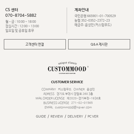
CS 센터
계좌안내
070-8704-5882
국민은행 665901-01-700529
농협 352-0352-2372-23
월 - 금 : 10:00 ~ 18:00
예금주: 윤성민(커스텀무드)
점심시간 : 12:00 ~ 13:00
일요일 및 공휴일 휴무
고객센터 연결
Q&A 게시판
CUSTOMER SERVICE
COMPANY
커스텀무드
OWNER
윤성민
ADRESS
경기도 부천시 장말로 260 3층
MAIL ORDER LICENSE
제2020-경기부천-1936호
BUSINESS LICENSE
271-02-01565
EMAIL
custommood@naver.com
/
/
/
GUIDE
REVIEW
DELIVERY
PC VER