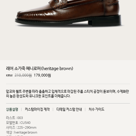
레어 소가죽 페니로퍼(heritage brown)
210,000원
179,000
원
KRW
앞코와 웰트 주변을 따라 촘촘하고 입체적으로 마감된 주름 스티치 공정이 돋보이며, 수제화만
의 높은
완성도와 유니크한 포인트를 더해줍니다.
상품설명
커스텀마이징 제작
디테일 커스텀 안내
치수 가이드
라스트 : 003
모델번호 : CU540
사이즈 : 225~290mm
색상 : heritage brown