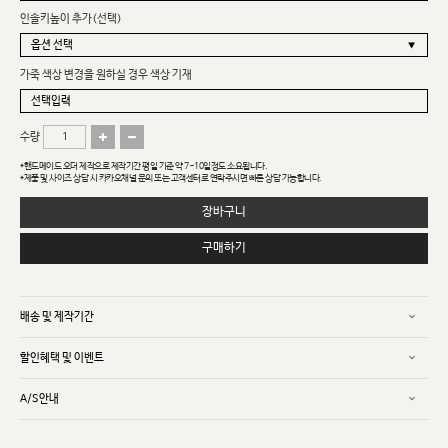
인솔키높이 추가(선택)
가죽 색상 변경을 원하실 경우 색상 기재
수량
*핸드메이드 오더 제작으로 제작기간 평일 기준 약 7~10일정도 소요됩니다.
*제품 및 사이즈 상담 시 카카오채널 문의 또는 고객센터로 연락주시면 빠른 상담 가능합니다.
장바구니
구매하기
배송 및 제작기간
할인혜택 및 이벤트
A/S안내