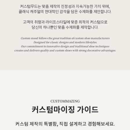
커스텀무드는 맞춤 제작의 진정성과 지속가능한 가치 위에,
클래식 캐주얼의 현대적인 감각을 담은 수제화를 제안합니다.
고객의 취향과 라이프스타일에 맞춘 최적의 커스텀으로
당신의 하나뿐인 맞춤 수제화를 제작합니다.
Custom mood follows the great tradition of custom shoe manufacturers
Designed for classic designs and modern lifestyles.
Our commitment to innovative design and traditional shoe techniques
creates and delivers quality and custom shoes with strong decorative advantages.
CUSTOMMAZING
커스텀마이징 가이드
커스텀 제작의 특별함, 직접 설계하고 경험해보세요.