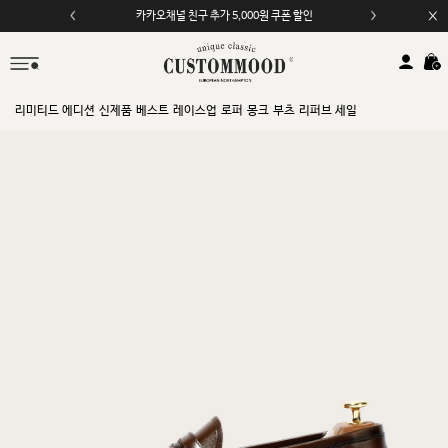
모바일 앱 자동 2,000원 할인
리미티드 에디션
신제품
베스트
레이스업
로퍼
몽크
부츠
리퍼브 세일