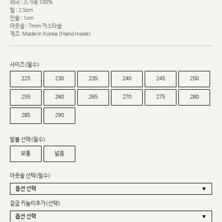
외피 : 소가죽 100%
힐 : 2.5cm
인솔 : 1cm
아웃솔 : 7mm 카스타솔
제조: Made In Korea (Hand made)
사이즈(필수)
225
230
235
240
245
250
255
260
265
270
275
280
285
290
발볼 선택(필수)
보통
넓음
아웃솔 선택(필수)
겉굽 키높이추가(선택)