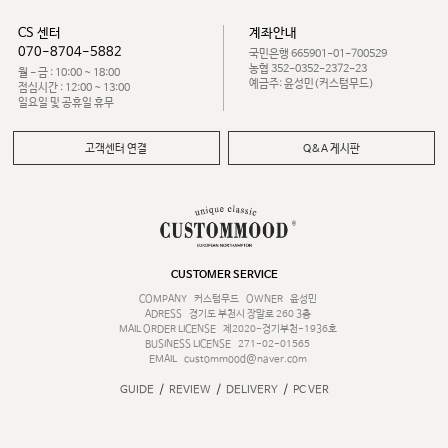
CS 센터
계좌안내
070-8704-5882
국민은행 665901-01-700529
농협 352-0352-2372-23
월 - 금 : 10:00 ~ 18:00
예금주: 윤성민(커스텀무드)
점심시간 : 12:00 ~ 13:00
일요일 및 공휴일 휴무
고객센터 연결
Q&A 게시판
CUSTOMER SERVICE
COMPANY
커스텀무드
OWNER
윤성민
ADRESS
경기도 부천시 장말로 260 3층
MAIL ORDER LICENSE
제2020-경기부천-1936호
BUSINESS LICENSE
271-02-01565
EMAIL
custommood@naver.com
/
/
/
GUIDE
REVIEW
DELIVERY
PC VER