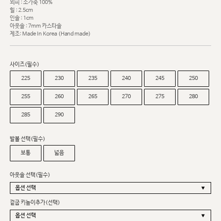
외피 : 소가죽 100%
힐 : 2.5cm
인솔 : 1cm
아웃솔 : 7mm 카스타솔
제조: Made In Korea (Hand made)
사이즈(필수)
225
230
235
240
245
250
255
260
265
270
275
280
285
290
발볼 선택(필수)
보통
넓음
아웃솔 선택(필수)
겉굽 키높이추가(선택)