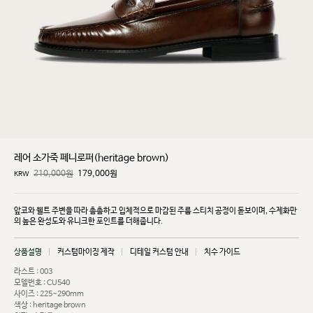
레어 소가죽 페니로퍼(heritage brown)
210,000원
179,000
원
KRW
앞코와 웰트 주변을 따라 촘촘하고 입체적으로 마감된 주름 스티치 공정이 돋보이며, 수제화만
의 높은
완성도와 유니크한 포인트를 더해줍니다.
상품설명
커스텀마이징 제작
디테일 커스텀 안내
치수 가이드
라스트 : 003
모델번호 : CU540
사이즈 : 225~290mm
색상 : heritage brown