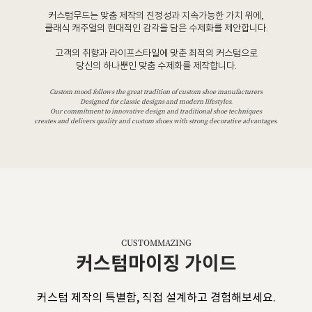
커스텀무드는 맞춤 제작의 진정성과 지속가능한 가치 위에,
클래식 캐주얼의 현대적인 감각을 담은 수제화를 제안합니다.
고객의 취향과 라이프스타일에 맞춘 최적의 커스텀으로
당신의 하나뿐인 맞춤 수제화를 제작합니다.
Custom mood follows the great tradition of custom shoe manufacturers
Designed for classic designs and modern lifestyles.
Our commitment to innovative design and traditional shoe techniques
creates and delivers quality and custom shoes with strong decorative advantages.
CUSTOMMAZING
커스텀마이징 가이드
커스텀 제작의 특별함, 직접 설계하고 경험해보세요.