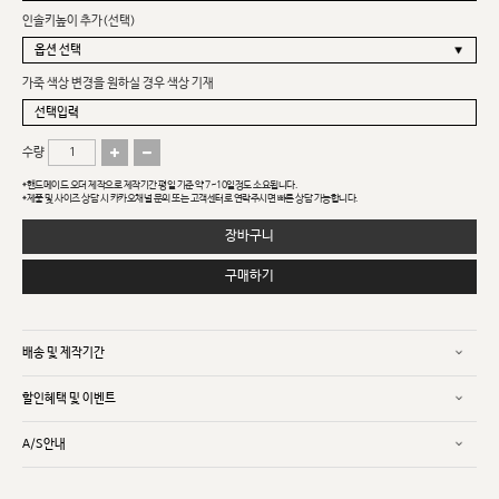
인솔키높이 추가(선택)
가죽 색상 변경을 원하실 경우 색상 기재
수량
*핸드메이드 오더 제작으로 제작기간 평일 기준 약 7~10일정도 소요됩니다.
*제품 및 사이즈 상담 시 카카오채널 문의 또는 고객센터로 연락주시면 빠른 상담 가능합니다.
장바구니
구매하기
배송 및 제작기간
할인혜택 및 이벤트
A/S안내