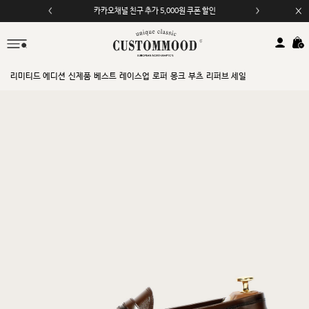
카카오채널 친구 추가 5,000원 쿠폰 할인
모바일 앱 자동 2,000원 할인
리미티드 에디션
신제품
베스트
레이스업
로퍼
몽크
부츠
리퍼브 세일