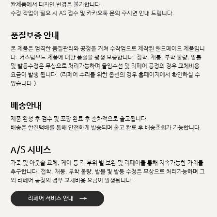
완제품에서 디자인 변경은 불가합니다.
수정 작업이 필요 시 AS 접수 및 카카오톡 문의 주시면 안내 드립니다.
품질보증 안내
본 제품은 엄격한 품질관리와 공정을 거쳐 수작업으로 제작된 핸드메이드 제품입니
다. 커스텀무드 제품에 대한 품질을 평생 보증합니다. 접착, 재봉, 부착 불량, 발볼
및 발등수정은 무상으로 처리가능하며 줄임수선 및 리페어 공정의 경우 교체비용
요금이 발생 됩니다. (리페어 수리를 위한 옵션의 경우 홈페이지에서 확인하실 수
있습니다.)
배송안내
제품 완성 후 검수 및 포장 완료 후 순차적으로 출고됩니다.
배송은 한진택배를 통해 안전하게 발송되며 출고 완료 후 배송조회가 가능합니다.
A/S 서비스
가죽 및 아웃솔 교체, 케어 등 각 부위 별 보완 및 리페어를 통해 지속가능한 가치를
추구합니다. 접착, 재봉, 부착 불량, 발볼 및 발등 수정은 무상으로 처리가능하며 그
외 리페어 공정의 경우 교체비용 요금이 발생됩니다.
→
리페어 서비스 안내