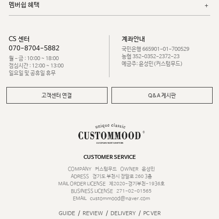
멤버쉽 혜택
CS 센터
계좌안내
070-8704-5882
국민은행 665901-01-700529
농협 352-0352-2372-23
월 - 금 : 10:00 ~ 18:00
예금주: 윤성민(커스텀무드)
점심시간 : 12:00 ~ 13:00
일요일 및 공휴일 휴무
고객센터 연결
Q&A 게시판
CUSTOMER SERVICE
COMPANY
커스텀무드
OWNER
윤성민
ADRESS
경기도 부천시 장말로 260 3층
MAIL ORDER LICENSE
제2020-경기부천-1936호
BUSINESS LICENSE
271-02-01565
EMAIL
custommood@naver.com
/
/
/
GUIDE
REVIEW
DELIVERY
PC VER