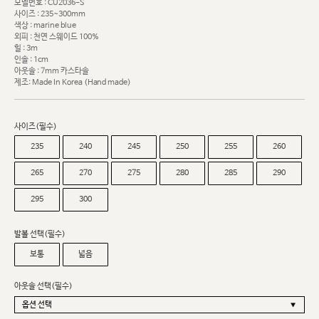
모델번호 : CU2036-S
사이즈 : 235~300mm
색상 : marine blue
외피 : 천연 스웨이드 100%
힐 : 3m
인솔 : 1cm
아웃솔 : 7mm 카스타솔
제조: Made In Korea (Hand made)
사이즈(필수)
235
240
245
250
255
260
265
270
275
280
285
290
295
300
발볼 선택(필수)
보통
넓음
아웃솔 선택(필수)