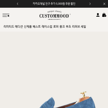
모바일 앱 자동 2,000원 할인
리미티드 에디션
신제품
베스트
레이스업
로퍼
몽크
부츠
리퍼브 세일