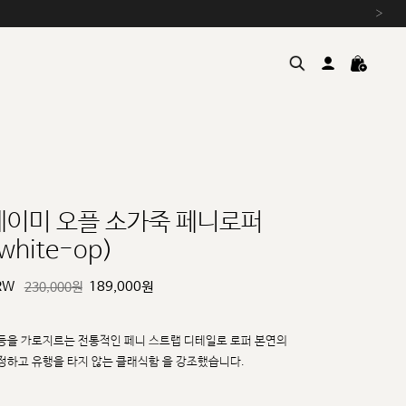
›
레이미 오플 소가죽 페니로퍼
white-op)
여름을 위한 특별한 혜택, 10% 
원부자재 상승에 따른 가격 조
RW
189,000
원
230,000원
설 연휴 배송 안내 및 쿠폰 혜택
추석 연휴 최대 10% 할인 쿠
등을 가로지르는 전통적인 페니 스트랩 디테일로 로퍼 본연의
정하고 유행을 타지 않는 클래식함
을 강조했습니다.