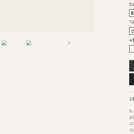
인
가
수
상
라스
모델
사이
색상