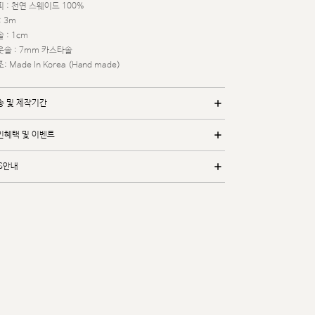
 : 천연 스웨이드 100%
: 3m
 : 1cm
웃솔 : 7mm 카스타솔
: Made In Korea (Hand made)
송 및 제작기간
인혜택 및 이벤트
/S안내