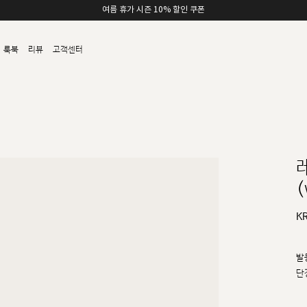
여름 휴가 시즌 10% 할인 쿠폰
룩북
리뷰
고객센터
(
K
발
단