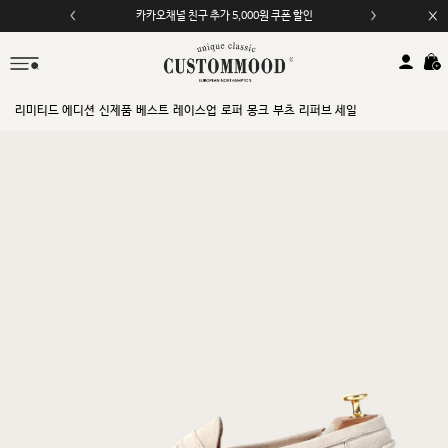
모바일 앱 자동 2,000원 할인
리미티드 에디션
신제품
베스트
레이스업
로퍼
몽크
부츠
리퍼브 세일