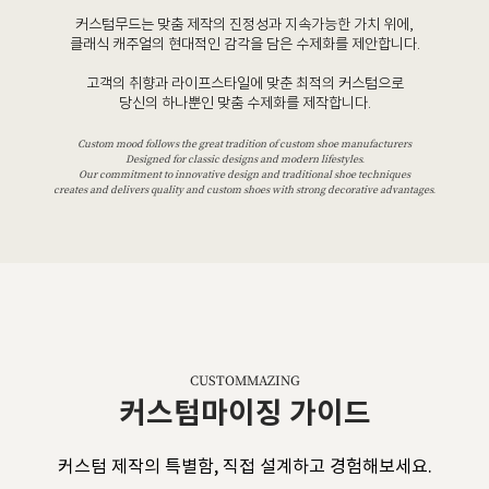
커스텀무드는 맞춤 제작의 진정성과 지속가능한 가치 위에,
클래식 캐주얼의 현대적인 감각을 담은 수제화를 제안합니다.
고객의 취향과 라이프스타일에 맞춘 최적의 커스텀으로
당신의 하나뿐인 맞춤 수제화를 제작합니다.
Custom mood follows the great tradition of custom shoe manufacturers
Designed for classic designs and modern lifestyles.
Our commitment to innovative design and traditional shoe techniques
creates and delivers quality and custom shoes with strong decorative advantages.
CUSTOMMAZING
커스텀마이징 가이드
커스텀 제작의 특별함, 직접 설계하고 경험해보세요.