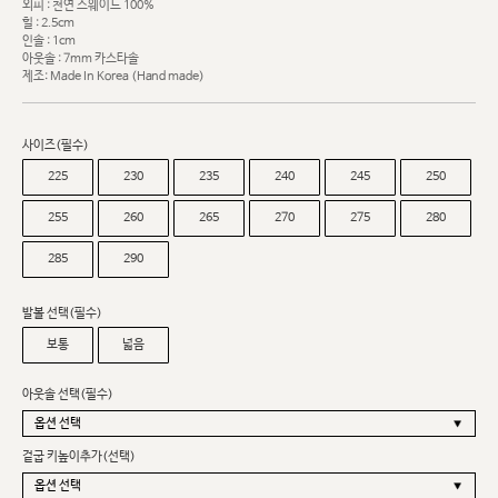
외피 : 천연 스웨이드 100%
힐 : 2.5cm
인솔 : 1cm
아웃솔 : 7mm 카스타솔
제조: Made In Korea (Hand made)
사이즈(필수)
225
230
235
240
245
250
255
260
265
270
275
280
285
290
발볼 선택(필수)
보통
넓음
아웃솔 선택(필수)
겉굽 키높이추가(선택)