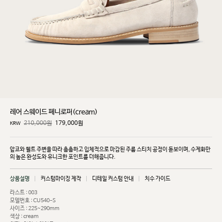
레어 스웨이드 페니로퍼(cream)
210,000원
179,000
원
KRW
앞코와 웰트 주변을 따라 촘촘하고 입체적으로 마감된 주름 스티치 공정이 돋보이며, 수제화만
의 높은
완성도와 유니크한 포인트를 더해줍니다.
상품설명
커스텀마이징 제작
디테일 커스텀 안내
치수 가이드
라스트 : 003
모델번호 : CU540-S
사이즈 : 225~290mm
색상 : cream