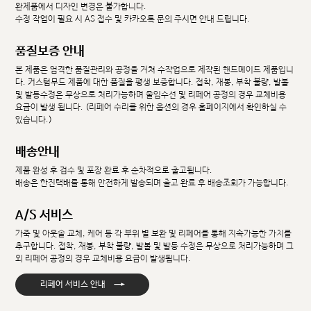
완제품에서 디자인 변경은 불가합니다.
수정 작업이 필요 시 AS 접수 및 카카오톡 문의 주시면 안내 드립니다.
품질보증 안내
본 제품은 엄격한 품질관리와 공정을 거쳐 수작업으로 제작된 핸드메이드 제품입니
다. 커스텀무드 제품에 대한 품질을 평생 보증합니다. 접착, 재봉, 부착 불량, 발볼
및 발등수정은 무상으로 처리가능하며 줄임수선 및 리페어 공정의 경우 교체비용
요금이 발생 됩니다. (리페어 수리를 위한 옵션의 경우 홈페이지에서 확인하실 수
있습니다.)
배송안내
제품 완성 후 검수 및 포장 완료 후 순차적으로 출고됩니다.
배송은 한진택배를 통해 안전하게 발송되며 출고 완료 후 배송조회가 가능합니다.
A/S 서비스
가죽 및 아웃솔 교체, 케어 등 각 부위 별 보완 및 리페어를 통해 지속가능한 가치를
추구합니다. 접착, 재봉, 부착 불량, 발볼 및 발등 수정은 무상으로 처리가능하며 그
외 리페어 공정의 경우 교체비용 요금이 발생됩니다.
→
리페어 서비스 안내