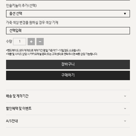
인솔키높이 추가(선택)
가죽 색상 변경을 원하실 경우 색상 기재
수량
*핸드메이드 오더 제작으로 제작기간 평일 기준 약 7~10일정도 소요됩니다.
*제품 및 사이즈 상담 시 카카오채널 문의 또는 고객센터로 연락주시면 빠른 상담 가능합니다.
장바구니
구매하기
배송 및 제작기간
할인혜택 및 이벤트
A/S안내