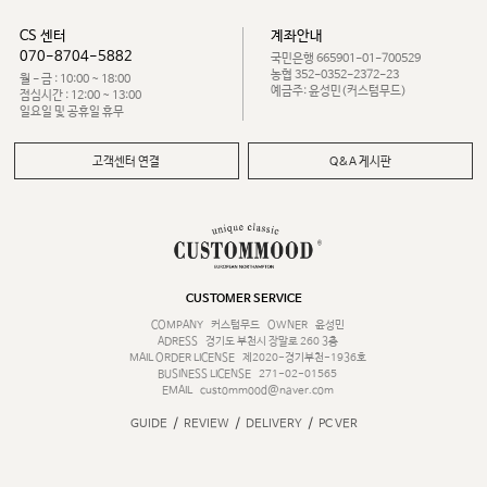
CS 센터
계좌안내
070-8704-5882
국민은행 665901-01-700529
농협 352-0352-2372-23
월 - 금 : 10:00 ~ 18:00
예금주: 윤성민(커스텀무드)
점심시간 : 12:00 ~ 13:00
일요일 및 공휴일 휴무
고객센터 연결
Q&A 게시판
CUSTOMER SERVICE
COMPANY
커스텀무드
OWNER
윤성민
ADRESS
경기도 부천시 장말로 260 3층
MAIL ORDER LICENSE
제2020-경기부천-1936호
BUSINESS LICENSE
271-02-01565
EMAIL
custommood@naver.com
/
/
/
GUIDE
REVIEW
DELIVERY
PC VER