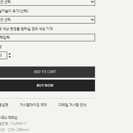
솔키높이 추가(선택)
죽 색상 변경을 원하실 경우 색상 기재
량
ADD TO CART
BUY NOW
품설명
커스텀마이징 제작
디테일 커스텀 안내
트 : 003
치수 가이드
번호 : CU540-S
즈 : 225~290mm