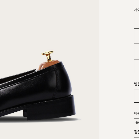
사
발
아
겉