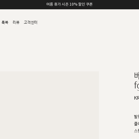
여름 휴가 시즌 10% 할인 쿠폰
룩북
리뷰
고객센터
f
K
발
클
스