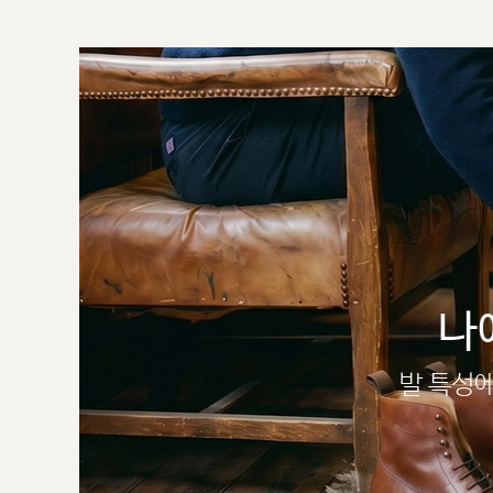
나
발 특성에