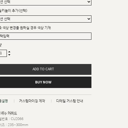
솔키높이 추가(선택)
죽 색상 변경을 원하실 경우 색상 기재
량
ADD TO CART
BUY NOW
품설명
커스텀마이징 제작
디테일 커스텀 안내
트 : 026
치수 가이드
번호 : CU2066
즈 : 235~300mm