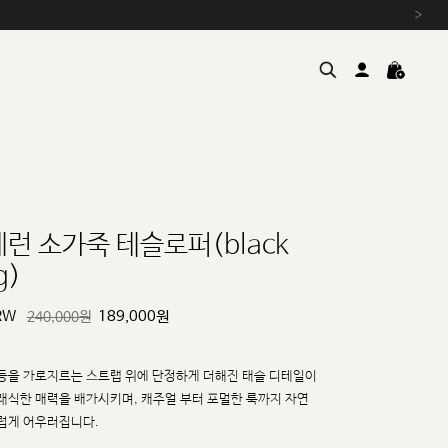
›
베런 소가죽 테슬로퍼(black
g)
여름을 위한 특별한 혜택, 10% 
원부자재 상승에 따른 가격 조
RW
189,000
원
240,000원
설 연휴 배송 안내 및 쿠폰 혜택
추석 연휴 최대 10% 할인 쿠
등을 가로지르는 스트랩 위에 단정하게 더해진 태슬 디테일이
래식한 매력을 배가시키며, 캐주얼
부터 포멀한 룩까지 자연
럽게 어우러집니다.