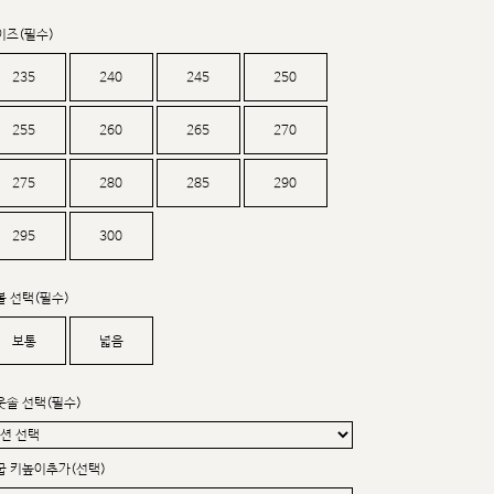
커스텀무드
카카오톡 24시간 문의
이즈(필수)
235
240
245
250
255
260
265
270
275
280
285
290
295
300
볼 선택(필수)
보통
넓음
웃솔 선택(필수)
굽 키높이추가(선택)
sat,sun,holiday off