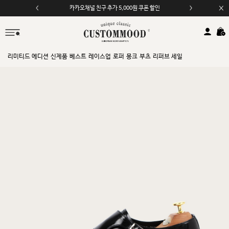
모바일 앱 자동 2,000원 할인
리미티드 에디션
신제품
베스트
레이스업
로퍼
몽크
부츠
리퍼브 세일