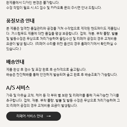
완제품에서 디자인 변경은 불가합니다.
수정 작업이 필요 시 AS 접수 및 카카오톡 문의 주시면 안내 드립니다.
품질보증 안내
본 제품은 엄격한 품질관리와 공정을 거쳐 수작업으로 제작된 핸드메이드 제품입니
다. 커스텀무드 제품에 대한 품질을 평생 보증합니다. 접착, 재봉, 부착 불량, 발볼
및 발등수정은 무상으로 처리가능하며 줄임수선 및 리페어 공정의 경우 교체비용
요금이 발생 됩니다. (리페어 수리를 위한 옵션의 경우 홈페이지에서 확인하실 수
있습니다.)
배송안내
제품 완성 후 검수 및 포장 완료 후 순차적으로 출고됩니다.
배송은 한진택배를 통해 안전하게 발송되며 출고 완료 후 배송조회가 가능합니다.
A/S 서비스
가죽 및 아웃솔 교체, 케어 등 각 부위 별 보완 및 리페어를 통해 지속가능한 가치를
추구합니다. 접착, 재봉, 부착 불량, 발볼 및 발등 수정은 무상으로 처리가능하며 그
외 리페어 공정의 경우 교체비용 요금이 발생됩니다.
→
리페어 서비스 안내