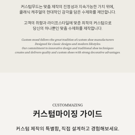
커스텀무드는 맞춤 제작의 진정성과 지속가능한 가치 위에,
클래식 캐주얼의 현대적인 감각을 담은 수제화를 제안합니다.
고객의 취향과 라이프스타일에 맞춘 최적의 커스텀으로
당신의 하나뿐인 맞춤 수제화를 제작합니다.
Custom mood follows the great tradition of custom shoe manufacturers
Designed for classic designs and modern lifestyles.
Our commitment to innovative design and traditional shoe techniques
creates and delivers quality and custom shoes with strong decorative advantages.
CUSTOMMAZING
커스텀마이징 가이드
커스텀 제작의 특별함, 직접 설계하고 경험해보세요.