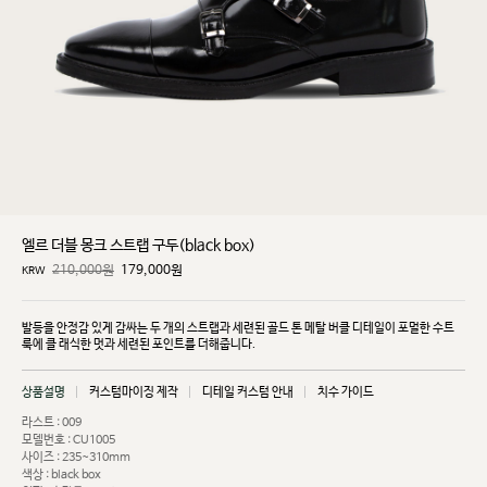
엘르 더블 몽크 스트랩 구두(black box)
210,000원
179,000
원
KRW
발등을 안정감 있게 감싸는 두 개의 스트랩과 세련된 골드 톤 메탈 버클 디테일이 포멀한 수트
룩에 클
래식한 멋과 세련된 포인트를 더해줍니다.
상품설명
커스텀마이징 제작
디테일 커스텀 안내
치수 가이드
라스트 : 009
모델번호 : CU1005
사이즈 : 235~310mm
색상 : black box