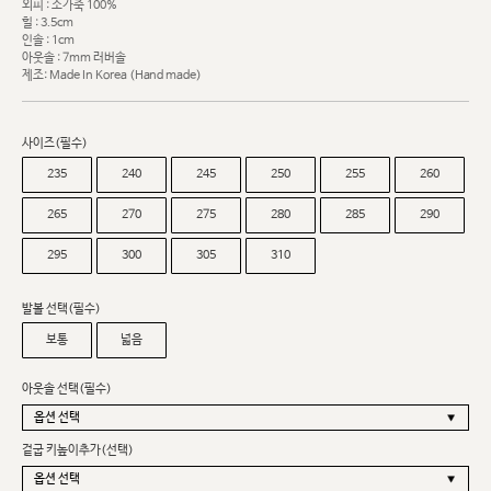
외피 : 소가죽 100%
힐 : 3.5cm
인솔 : 1cm
아웃솔 : 7mm 러버솔
제조: Made In Korea (Hand made)
사이즈(필수)
235
240
245
250
255
260
265
270
275
280
285
290
295
300
305
310
발볼 선택(필수)
보통
넓음
아웃솔 선택(필수)
겉굽 키높이추가(선택)