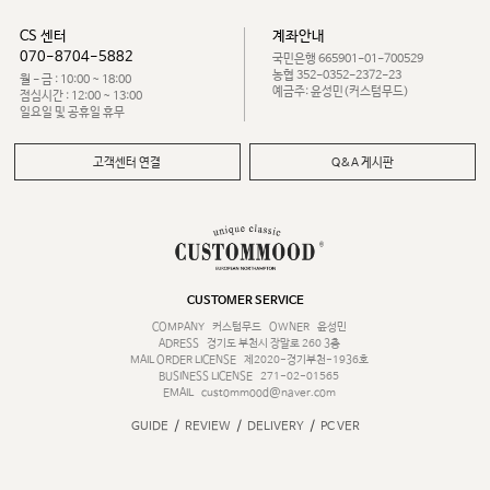
CS 센터
계좌안내
070-8704-5882
국민은행 665901-01-700529
농협 352-0352-2372-23
월 - 금 : 10:00 ~ 18:00
예금주: 윤성민(커스텀무드)
점심시간 : 12:00 ~ 13:00
일요일 및 공휴일 휴무
고객센터 연결
Q&A 게시판
CUSTOMER SERVICE
COMPANY
커스텀무드
OWNER
윤성민
ADRESS
경기도 부천시 장말로 260 3층
MAIL ORDER LICENSE
제2020-경기부천-1936호
BUSINESS LICENSE
271-02-01565
EMAIL
custommood@naver.com
/
/
/
GUIDE
REVIEW
DELIVERY
PC VER