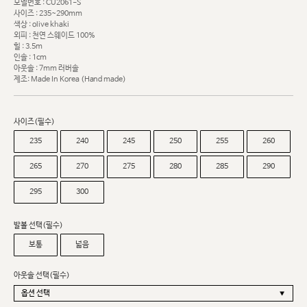
모델번호 : CU2061-S
사이즈 : 235~290mm
색상 : olive khaki
외피 : 천연 스웨이드 100%
힐 : 3.5m
인솔 : 1cm
아웃솔 : 7mm 러버솔
제조: Made In Korea (Hand made)
사이즈(필수)
235
240
245
250
255
260
265
270
275
280
285
290
295
300
발볼 선택(필수)
보통
넓음
아웃솔 선택(필수)