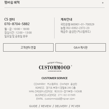
멤버쉽 혜택
CS 센터
계좌안내
070-8704-5882
국민은행 665901-01-700529
농협 352-0352-2372-23
월 - 금 : 10:00 ~ 18:00
예금주: 윤성민(커스텀무드)
점심시간 : 12:00 ~ 13:00
일요일 및 공휴일 휴무
고객센터 연결
Q&A 게시판
CUSTOMER SERVICE
COMPANY
커스텀무드
OWNER
윤성민
ADRESS
경기도 부천시 장말로 260 3층
MAIL ORDER LICENSE
제2020-경기부천-1936호
BUSINESS LICENSE
271-02-01565
EMAIL
custommood@naver.com
/
/
/
GUIDE
REVIEW
DELIVERY
PC VER