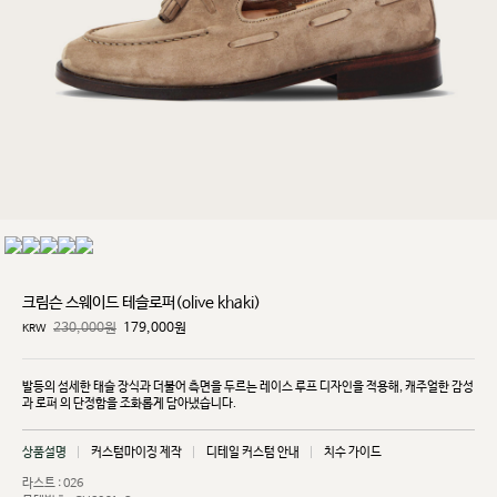
크림슨 스웨이드 테슬로퍼(olive khaki)
230,000원
179,000
원
KRW
발등의 섬세한 태슬 장식과 더불어 측면을 두르는 레이스 루프 디자인을 적용해, 캐주얼한 감성
과 로퍼
의 단정함을 조화롭게 담아냈습니다.
상품설명
커스텀마이징 제작
디테일 커스텀 안내
치수 가이드
라스트 : 026