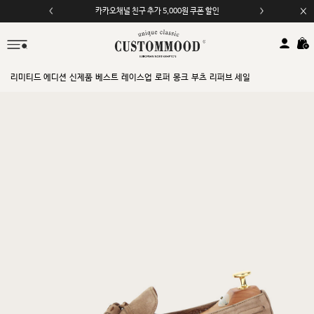
모바일 앱 자동 2,000원 할인
리미티드 에디션
신제품
베스트
레이스업
로퍼
몽크
부츠
리퍼브 세일