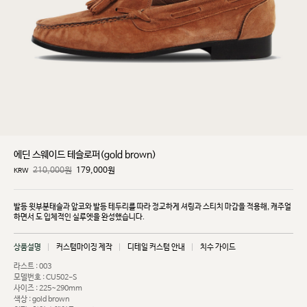
에딘 스웨이드 테슬로퍼(gold brown)
210,000원
179,000
원
KRW
발등 윗부분태슬과 앞코와 발등 테두리를 따라 정교하게 셔링과 스티치 마감을 적용해, 캐주얼
하면서
도 입체적인 실루엣을 완성했습니다.
상품설명
커스텀마이징 제작
디테일 커스텀 안내
치수 가이드
라스트 : 003
모델번호 : CU502-S
사이즈 : 225~290mm
색상 : gold brown