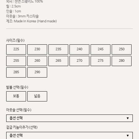
외피 : 천연 스웨이드 100%
힐 : 2.5cm
인솔 : 1cm
아웃솔 : 3mm 카스타솔
제조: Made In Korea (Hand made)
사이즈(필수)
225
230
235
240
245
250
255
260
265
270
275
280
285
290
발볼 선택(필수)
보통
넓음
아웃솔 선택(필수)
겉굽 키높이추가(선택)