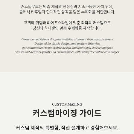
커스텀무드는 맞춤 제작의 진정성과 지속가능한 가치 위에,
클래식 캐주얼의 현대적인 감각을 담은 수제화를 제안합니다.
고객의 취향과 라이프스타일에 맞춘 최적의 커스텀으로
당신의 하나뿐인 맞춤 수제화를 제작합니다.
Custom mood follows the great tradition of custom shoe manufacturers
Designed for classic designs and modern lifestyles.
Our commitment to innovative design and traditional shoe techniques
creates and delivers quality and custom shoes with strong decorative advantages.
CUSTOMMAZING
커스텀마이징 가이드
커스텀 제작의 특별함, 직접 설계하고 경험해보세요.