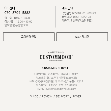
CS 센터
계좌안내
070-8704-5882
국민은행 665901-01-700529
농협 352-0352-2372-23
월 - 금 : 10:00 ~ 18:00
예금주: 윤성민(커스텀무드)
점심시간 : 12:00 ~ 13:00
일요일 및 공휴일 휴무
고객센터 연결
Q&A 게시판
CUSTOMER SERVICE
COMPANY
커스텀무드
OWNER
윤성민
ADRESS
경기도 부천시 장말로 260 3층
MAIL ORDER LICENSE
제2020-경기부천-1936호
BUSINESS LICENSE
271-02-01565
EMAIL
custommood@naver.com
/
/
/
GUIDE
REVIEW
DELIVERY
PC VER