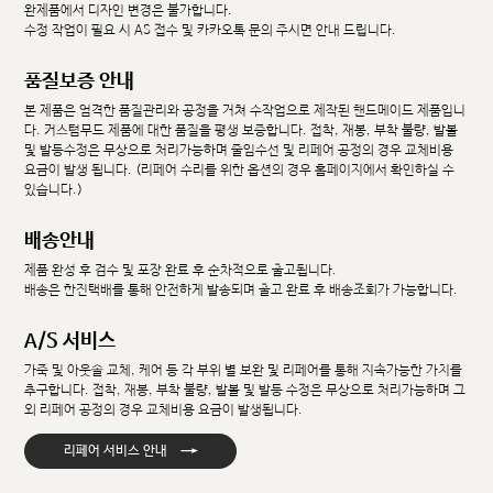
완제품에서 디자인 변경은 불가합니다.
수정 작업이 필요 시 AS 접수 및 카카오톡 문의 주시면 안내 드립니다.
품질보증 안내
본 제품은 엄격한 품질관리와 공정을 거쳐 수작업으로 제작된 핸드메이드 제품입니
다. 커스텀무드 제품에 대한 품질을 평생 보증합니다. 접착, 재봉, 부착 불량, 발볼
및 발등수정은 무상으로 처리가능하며 줄임수선 및 리페어 공정의 경우 교체비용
요금이 발생 됩니다. (리페어 수리를 위한 옵션의 경우 홈페이지에서 확인하실 수
있습니다.)
배송안내
제품 완성 후 검수 및 포장 완료 후 순차적으로 출고됩니다.
배송은 한진택배를 통해 안전하게 발송되며 출고 완료 후 배송조회가 가능합니다.
A/S 서비스
가죽 및 아웃솔 교체, 케어 등 각 부위 별 보완 및 리페어를 통해 지속가능한 가치를
추구합니다. 접착, 재봉, 부착 불량, 발볼 및 발등 수정은 무상으로 처리가능하며 그
외 리페어 공정의 경우 교체비용 요금이 발생됩니다.
→
리페어 서비스 안내