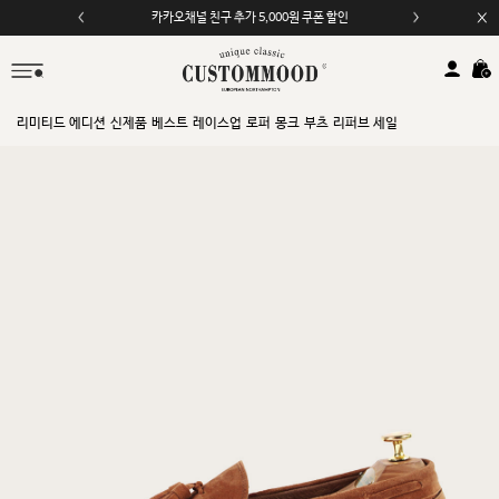
카카오채널 친구 추가 5,000원 쿠폰 할인
모바일 앱 자동 2,000원 할인
리미티드 에디션
신제품
베스트
레이스업
로퍼
몽크
부츠
리퍼브 세일