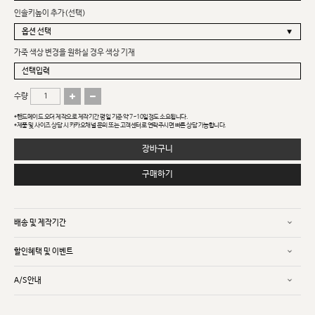
인솔키높이 추가(선택)
가죽 색상 변경을 원하실 경우 색상 기재
수량
*핸드메이드 오더 제작으로 제작기간 평일 기준 약 7~10일정도 소요됩니다.
*제품 및 사이즈 상담 시 카카오채널 문의 또는 고객센터로 연락주시면 빠른 상담 가능합니다.
장바구니
구매하기
배송 및 제작기간
할인혜택 및 이벤트
A/S안내