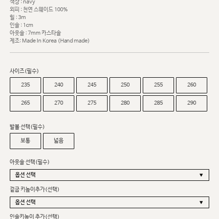
색상 : navy
외피 : 천연 스웨이드 100%
힐 : 3m
인솔 : 1cm
아웃솔 : 7mm 카스타솔
제조: Made In Korea (Hand made)
사이즈(필수)
235
240
245
250
255
260
265
270
275
280
285
290
발볼 선택(필수)
보통
넓음
아웃솔 선택(필수)
겉굽 키높이추가(선택)
인솔키높이 추가(선택)