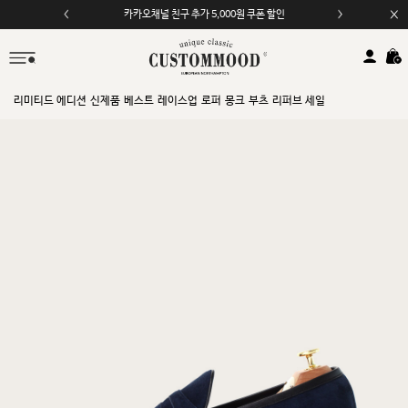
모바일 앱 자동 2,000원 할인
리미티드 에디션
신제품
베스트
레이스업
로퍼
몽크
부츠
리퍼브 세일