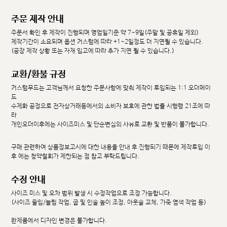
주문 제작 안내
주문서 확인 후 제작이 진행되며 영업일기준 약 7~9일(주말 및 공휴일 제외)
제작기간이 소요되며 옵션 커스텀에 따라 +1~2일정도 더 지연될 수 있습니다.
(공장 제작 상황 또는 자재 입고에 따라 추가 지연 될 수 있습니다.)
교환/환불 규정
커스텀무드는 고객님께서 요청한 주문사항에 맞춰 제작이 투입되는 1:1 오더메이
드
수제화 공정으로 전자상거래등에서의 소비자 보호에 관한 법률 시행령 21조에 따
라
개인오더이후에는 사이즈미스 및 단순변심의 사유로 교환 및 반품이 불가합니다.
구매 관련하여 상품정보고시에 대한 내용을 안내 후 진행되기 때문에 제작투입 이
후 에는 청약철회가 제한되는 점 참고 부탁드립니다.
수정 안내
사이즈 미스 및 오차 범위 발생 시 수정작업으로 조정 가능합니다.
(사이즈 줄임/늘림 작업, 굽 및 인솔 높이 조정, 아웃솔 교체, 가죽 염색 작업 등)
완제품에서 디자인 변경은 불가합니다.