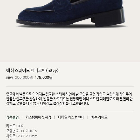
에쉬 스웨이드 페니로퍼(navy)
200,000원
179,000
원
KRW
앞코에서 발등으로 이어지는 정교한 스티치 라인이 발 모양을 균형 잡히고 슬림하게 잡아주어
깔끔한
실루엣을 완성하며, 발등을 가로지르는 전통적인 페니 스트랩 디테일로 로퍼 본연의 단
정하고 유행을
타지 않는 타임리스 클래식함을 강조했습니다.
상품설명
커스텀마이징 제작
디테일 커스텀 안내
치수 가이드
라스트 : 007
모델번호 : CU7010-S
사이즈 : 235~290mm