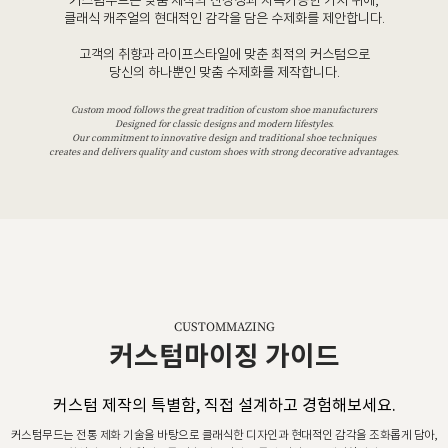
커스텀무드는 맞춤 제작의 진정성과 지속가능한 가치 위에,
클래식 캐주얼의 현대적인 감각을 담은 수제화를 제안합니다.
고객의 취향과 라이프스타일에 맞춘 최적의 커스텀으로
당신의 하나뿐인 맞춤 수제화를 제작합니다.
Custom mood follows the great tradition of custom shoe manufacturers
Designed for classic designs and modern lifestyles.
Our commitment to innovative design and traditional shoe techniques
creates and delivers quality and custom shoes with strong decorative advantages.
CUSTOMMAZING
커스텀마이징 가이드
커스텀 제작의 특별함, 직접 설계하고 경험해보세요.
커스텀무드는 전통 제화 기술을 바탕으로 클래식한 디자인과 현대적인 감각을 조화롭게 담아,